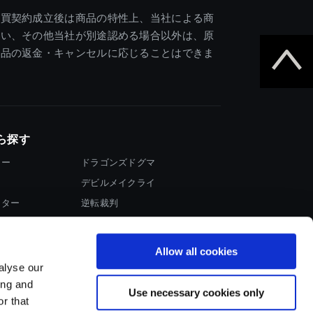
売買契約成立後は商品の特性上、当社による商
違い、その他当社が別途認める場合以外は、原
商品の返金・キャンセルに応じることはできま
ら探す
ター
ドラゴンズドグマ
デビルメイクライ
イター
逆転裁判
大神
Allow all cookies
alyse our
ing and
Use necessary cookies only
r that