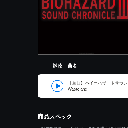
試聴
曲名
【単曲】バイオハザードサウンドクロ
Wasteland
商品スペック