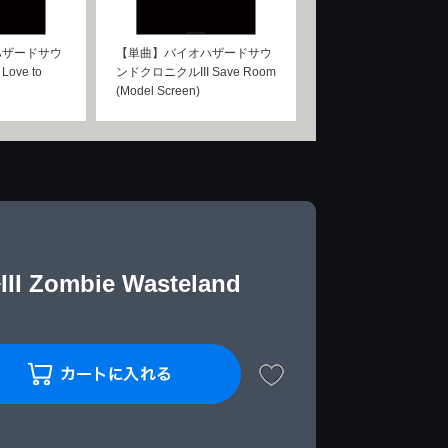
ハザードサウ
【単曲】バイオハザードサウ
ove to
ンドクロニクルIII Save Room
(Model Screen)
mbie Wasteland