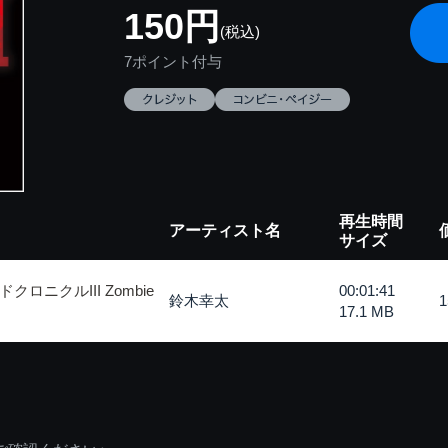
150円
(税込)
7ポイント付与
再生時間
アーティスト名
サイズ
ニクルIII Zombie
00:01:41
鈴木幸太
17.1 MB