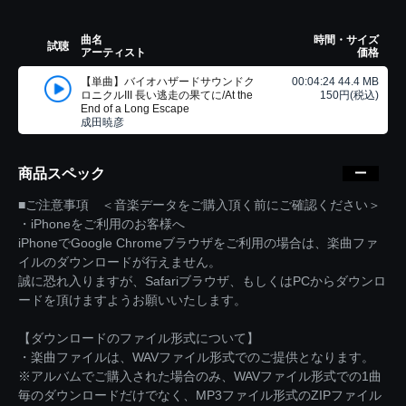
曲名
時間・サイズ
試聴
アーティスト
価格
【単曲】バイオハザードサウンドク
00:04:24 44.4 MB
ロニクルIII 長い逃走の果てに/At the
150円(税込)
End of a Long Escape
成田暁彦
商品スペック
■ご注意事項 ＜音楽データをご購入頂く前にご確認ください＞
・iPhoneをご利用のお客様へ
iPhoneでGoogle Chromeブラウザをご利用の場合は、楽曲ファ
イルのダウンロードが行えません。
誠に恐れ入りますが、Safariブラウザ、もしくはPCからダウンロ
ードを頂けますようお願いいたします。
【ダウンロードのファイル形式について】
・楽曲ファイルは、WAVファイル形式でのご提供となります。
※アルバムでご購入された場合のみ、WAVファイル形式での1曲
毎のダウンロードだけでなく、MP3ファイル形式のZIPファイル