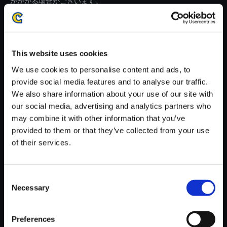
がかかる場合がございます。
※ご購入いただいたファイルのダウンロードの際には、通信環境
が安定しているWifi環境でお試しください。
This website uses cookies
We use cookies to personalise content and ads, to
provide social media features and to analyse our traffic.
We also share information about your use of our site with
【単曲】バイオハザードサウン
our social media, advertising and analytics partners who
ドクロニクルIII 長い逃走の果て
may combine it with other information that you’ve
に/At the End of a Long Escap
provided to them or that they’ve collected from your use
e
of their services.
150円
(税込)
7ポイント付与
Consent
Necessary
Selection
Preferences