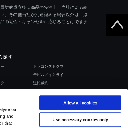
売買契約成立後は商品の特性上、当社による商
違い、その他当社が別途認める場合以外は、原
商品の返金・キャンセルに応じることはできま
ら探す
ター
ドラゴンズドグマ
デビルメイクライ
イター
逆転裁判
大神
Allow all cookies
alyse our
ing and
Use necessary cookies only
r that