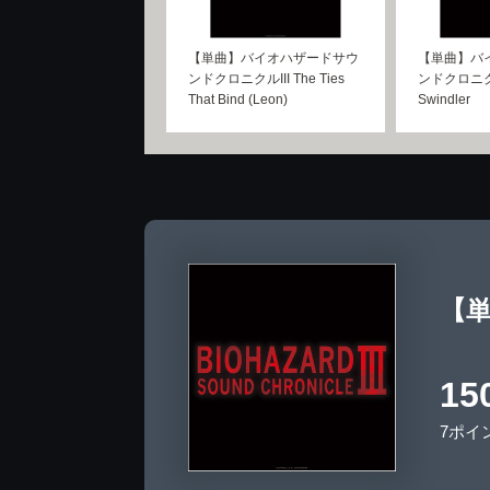
【単曲】バイオハザードサウ
【単曲】バ
ンドクロニクルIII The Ties
ンドクロニクル
That Bind (Leon)
Swindler
【単
15
7ポイ