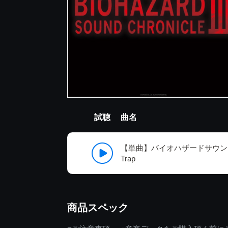
試聴
曲名
【単曲】バイオハザードサウンドク
Trap
商品スペック