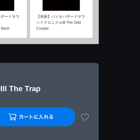
ハザードサウ
【単曲】バイオハザードサウ
ンドクロニクルIII The Odd
 Nest-
Couple
he Trap