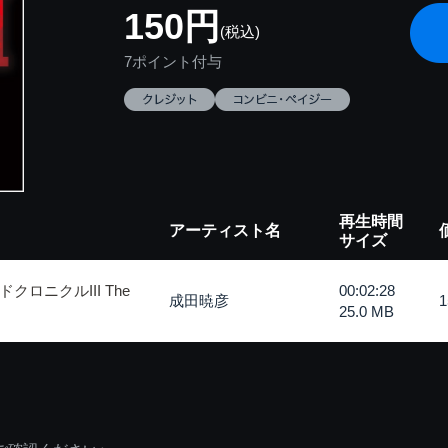
150円
(税込)
7ポイント付与
再生時間
アーティスト名
サイズ
ロニクルIII The
00:02:28
成田暁彦
25.0 MB