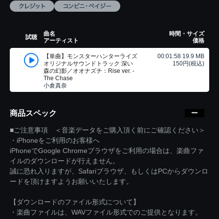
曲名
時間・サイズ
試聴
アーティスト
価格
【単曲】モンスターハンターライズ
00:01:58 19.9 MB
オリジナルサウンドトラック 深い
150円(税込)
森の幻影／オオナズチ：Rise ver. -
The Chase
小倉真奈
商品スペック
■ご注意事項 ＜音楽データをご購入頂く前にご確認ください＞
・iPhoneをご利用のお客様へ
iPhoneでGoogle Chromeブラウザをご利用の場合は、楽曲ファ
イルのダウンロードが行えません。
誠に恐れ入りますが、Safariブラウザ、もしくはPCからダウンロ
ードを頂けますようお願いいたします。
【ダウンロードのファイル形式について】
・楽曲ファイルは、WAVファイル形式でのご提供となります。