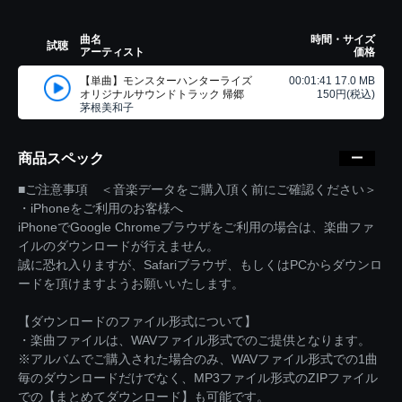
曲名
時間・サイズ
試聴
アーティスト
価格
【単曲】モンスターハンターライズ
00:01:41 17.0 MB
オリジナルサウンドトラック 帰郷
150円(税込)
茅根美和子
商品スペック
■ご注意事項 ＜音楽データをご購入頂く前にご確認ください＞
・iPhoneをご利用のお客様へ
iPhoneでGoogle Chromeブラウザをご利用の場合は、楽曲ファ
イルのダウンロードが行えません。
誠に恐れ入りますが、Safariブラウザ、もしくはPCからダウンロ
ードを頂けますようお願いいたします。
【ダウンロードのファイル形式について】
・楽曲ファイルは、WAVファイル形式でのご提供となります。
※アルバムでご購入された場合のみ、WAVファイル形式での1曲
毎のダウンロードだけでなく、MP3ファイル形式のZIPファイル
での【まとめてダウンロード】も可能です。