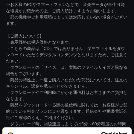
※お客様のPCやスマートフォンなどで、音楽データが再生可能
な環境かお確かめの上、ご購入頂けますようお願いします。
一部の機種やご利用環境によっては対応していない場合がござい
ます。
【ご購入について】
・表示価格は税込価格となります。
・こちらの商品は「CD」ではありません。楽曲ファイルをダウ
ンロードいただくデジタルコンテンツとなりますため、ご注意く
ださい。
・ダウンロードの「サイズ」は、実際のファイルサイズと異なる
場合がございます。
・商品の特性上、一度ご購入いただいた商品については、注文の
キャンセル、返金を承ることができません。
・ダウンロードやご利用時にかかる通信料はお客さまのご負担と
なります。
・商品をダウンロードする際の通信料に関しては、お客様がご契
約している料金プランにより異なります。通信会社や携帯電話会
社にご確認のうえ、ご利用ください。
・ダウンロード時、回線速度によっては5分～60分程度のお時間
がかかる場合がございます。