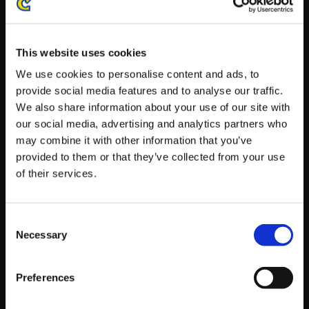
※ご購入いただいたファイルのダウンロードの際には、通信環境
が安定しているWifi環境でお試しください。
This website uses cookies
We use cookies to personalise content and ads, to
provide social media features and to analyse our traffic.
We also share information about your use of our site with
【単曲】モンスターハンターラ
our social media, advertising and analytics partners who
イズ オリジナルサウンドトラッ
may combine it with other information that you’ve
ク 帰郷
provided to them or that they’ve collected from your use
of their services.
150円
(税込)
7ポイント付与
Consent
Necessary
Selection
Preferences