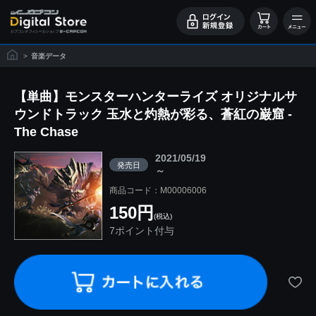
>
音楽データ
【単曲】モンスターハンターライズ オリジナルサ
ウンドトラック 玉水と灼熱が彩る、蒼紅の巌窟 -
The Chase
2021/05/19
発売日
～
商品コード：M00006006
150円
(税込)
7ポイント付与