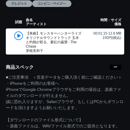
曲名
時間・サイズ
試聴
アーティスト
価格
【単曲】モンスターハンターライズ
00:01:15 12.6 MB
オリジナルサウンドトラック 玉水
150円(税込)
と灼熱が彩る、蒼紅の巌窟 - The
Chase
茅根美和子
商品スペック
■ご注意事項 ＜音楽データをご購入頂く前にご確認ください＞
・iPhoneをご利用のお客様へ
iPhoneでGoogle Chromeブラウザをご利用の場合は、楽曲ファ
イルのダウンロードが行えません。
誠に恐れ入りますが、Safariブラウザ、もしくはPCからダウンロ
ードを頂けますようお願いいたします。
【ダウンロードのファイル形式について】
・楽曲ファイルは、WAVファイル形式でのご提供となります。