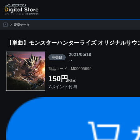
>
音楽データ
【単曲】モンスターハンターライズ オリジナルサウ
2021/05/19
発売日
～
商品コード：M00005999
150円
(税込)
7ポイント付与