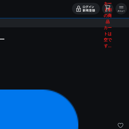
カー
ト内
の商
品
カー
トは
ー
空で
す...