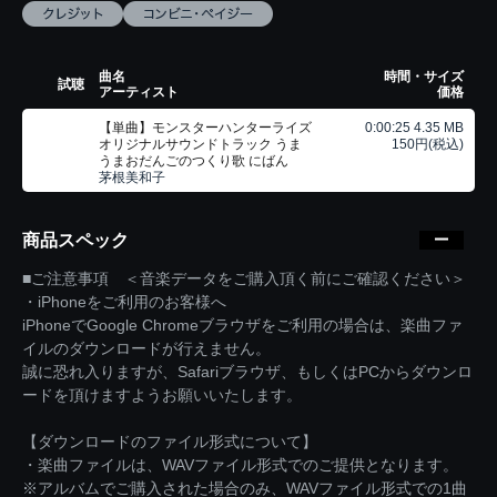
曲名
時間・サイズ
試聴
アーティスト
価格
【単曲】モンスターハンターライズ
0:00:25 4.35 MB
オリジナルサウンドトラック うま
150円(税込)
うまおだんごのつくり歌 にばん
茅根美和子
商品スペック
■ご注意事項 ＜音楽データをご購入頂く前にご確認ください＞
・iPhoneをご利用のお客様へ
iPhoneでGoogle Chromeブラウザをご利用の場合は、楽曲ファ
イルのダウンロードが行えません。
誠に恐れ入りますが、Safariブラウザ、もしくはPCからダウンロ
ードを頂けますようお願いいたします。
【ダウンロードのファイル形式について】
・楽曲ファイルは、WAVファイル形式でのご提供となります。
※アルバムでご購入された場合のみ、WAVファイル形式での1曲