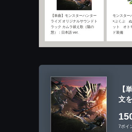
【単曲】モンスターハンター
モンスター
ライズ オリジナルサウンドト
×ぶくぶ 
ラック カムラ祓え歌（陽の
ット オト
慧）：日本語 ver.
ド装備
【
文
15
7ポイ