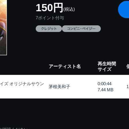
150円
(税込)
7ポイント付与
再生時間
アーティスト名
サイズ
イズ オリジナルサウン
0:00:44
茅根美和子
7.44 MB