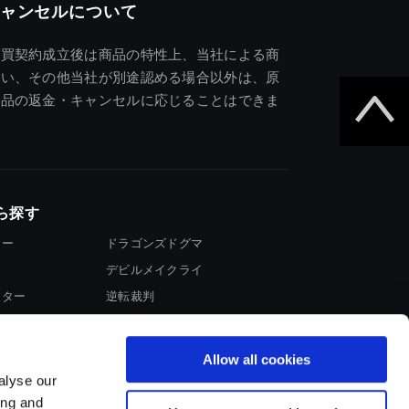
ャンセルについて
売買契約成立後は商品の特性上、当社による商
違い、その他当社が別途認める場合以外は、原
商品の返金・キャンセルに応じることはできま
ら探す
ター
ドラゴンズドグマ
デビルメイクライ
イター
逆転裁判
大神
Allow all cookies
alyse our
ing and