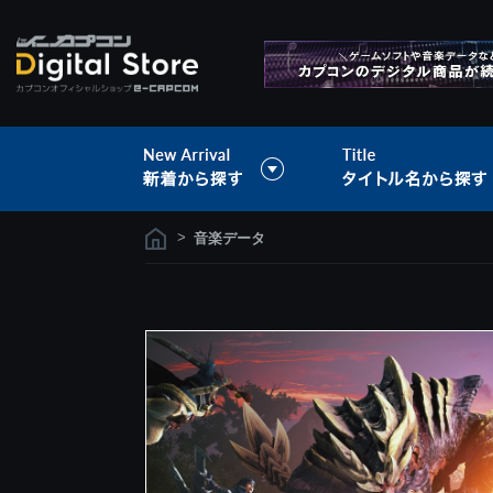
>
音楽データ