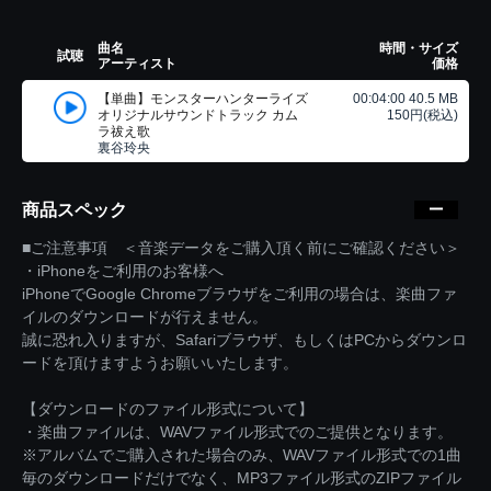
曲名
時間・サイズ
試聴
アーティスト
価格
【単曲】モンスターハンターライズ
00:04:00 40.5 MB
オリジナルサウンドトラック カム
150円(税込)
ラ祓え歌
裏谷玲央
商品スペック
■ご注意事項 ＜音楽データをご購入頂く前にご確認ください＞
・iPhoneをご利用のお客様へ
iPhoneでGoogle Chromeブラウザをご利用の場合は、楽曲ファ
イルのダウンロードが行えません。
誠に恐れ入りますが、Safariブラウザ、もしくはPCからダウンロ
ードを頂けますようお願いいたします。
【ダウンロードのファイル形式について】
・楽曲ファイルは、WAVファイル形式でのご提供となります。
※アルバムでご購入された場合のみ、WAVファイル形式での1曲
毎のダウンロードだけでなく、MP3ファイル形式のZIPファイル