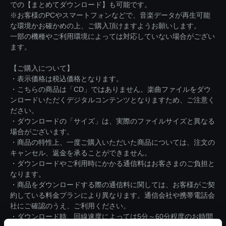
での【まとめてダウンロード】も可能です。
※お客様のPCやスマートフォンなどで、音楽データが再生可能
な環境かお確かめの上、ご購入頂けますようお願いします。
一部の機種やご利用環境によっては対応していない場合がござい
ます。
【ご購入について】
・表示価格は税込価格となります。
・こちらの商品は「CD」ではありません。楽曲ファイルをダウ
ンロードいただくデジタルコンテンツとなりますため、ご注意く
ださい。
・ダウンロードの「サイズ」は、実際のファイルサイズと異なる
場合がございます。
・商品の特性上、一度ご購入いただいた商品については、注文の
キャンセル、返金を承ることができません。
・ダウンロードやご利用時にかかる通信料はお客さまのご負担と
なります。
・商品をダウンロードする際の通信料に関しては、お客様がご契
約している料金プランにより異なります。通信会社や携帯電話会
社にご確認のうえ、ご利用ください。
・ダウンロード時、回線速度によっては5分～60分程度のお時間