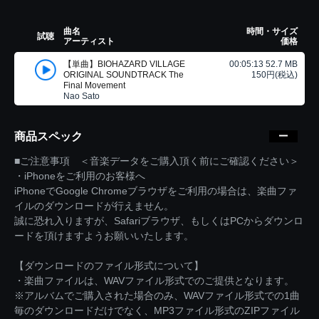
曲名
時間・サイズ
試聴
アーティスト
価格
【単曲】BIOHAZARD VILLAGE
00:05:13 52.7 MB
ORIGINAL SOUNDTRACK The
150円(税込)
Final Movement
Nao Sato
商品スペック
■ご注意事項 ＜音楽データをご購入頂く前にご確認ください＞
・iPhoneをご利用のお客様へ
iPhoneでGoogle Chromeブラウザをご利用の場合は、楽曲ファ
イルのダウンロードが行えません。
誠に恐れ入りますが、Safariブラウザ、もしくはPCからダウンロ
ードを頂けますようお願いいたします。
【ダウンロードのファイル形式について】
・楽曲ファイルは、WAVファイル形式でのご提供となります。
※アルバムでご購入された場合のみ、WAVファイル形式での1曲
毎のダウンロードだけでなく、MP3ファイル形式のZIPファイル