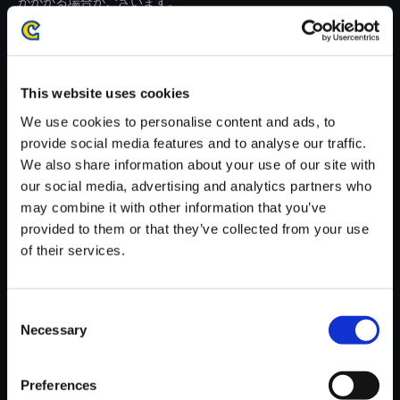
がかかる場合がございます。
※ご購入いただいたファイルのダウンロードの際には、通信環境
が安定しているWifi環境でお試しください。
This website uses cookies
We use cookies to personalise content and ads, to
provide social media features and to analyse our traffic.
We also share information about your use of our site with
【単曲】BIOHAZARD VILLAG
our social media, advertising and analytics partners who
E ORIGINAL SOUNDTRACK T
may combine it with other information that you’ve
he Final Movement
provided to them or that they’ve collected from your use
150円
of their services.
(税込)
7ポイント付与
Consent
Necessary
Selection
Preferences