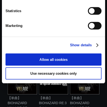
おすすめ商品
Statistics
Marketing
Show details
【単曲】
【単曲】
【単曲】
BIOHAZARD
BIOHAZARD
BIOHAZARD
VILLAGE OR...
VILLAGE OR...
VILLAGE OR...
Allow all cookies
Use necessary cookies only
【単曲】
【単曲】
【単曲】
BIOHAZARD
BIOHAZARD RE:3
BIOHAZARD