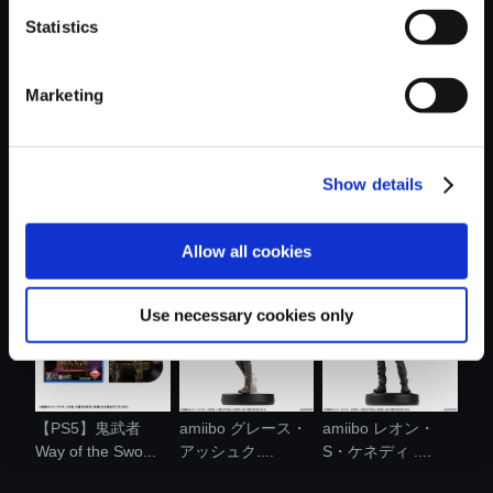
Statistics
おすすめ商品
Marketing
Show details
【PS5】グラン
モンスターハンタ
バイオハザード レ
ド・セフト・オ....
ーワイルズ ....
クイエム メ...
Allow all cookies
Use necessary cookies only
【PS5】鬼武者
amiibo グレース・
amiibo レオン・
Way of the Swo...
アッシュク....
S・ケネディ ....