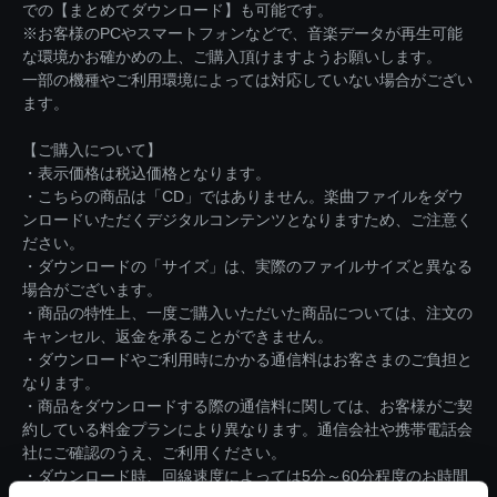
での【まとめてダウンロード】も可能です。
※お客様のPCやスマートフォンなどで、音楽データが再生可能
な環境かお確かめの上、ご購入頂けますようお願いします。
一部の機種やご利用環境によっては対応していない場合がござい
ます。
【ご購入について】
・表示価格は税込価格となります。
・こちらの商品は「CD」ではありません。楽曲ファイルをダウ
ンロードいただくデジタルコンテンツとなりますため、ご注意く
ださい。
・ダウンロードの「サイズ」は、実際のファイルサイズと異なる
場合がございます。
・商品の特性上、一度ご購入いただいた商品については、注文の
キャンセル、返金を承ることができません。
・ダウンロードやご利用時にかかる通信料はお客さまのご負担と
なります。
・商品をダウンロードする際の通信料に関しては、お客様がご契
約している料金プランにより異なります。通信会社や携帯電話会
社にご確認のうえ、ご利用ください。
・ダウンロード時、回線速度によっては5分～60分程度のお時間