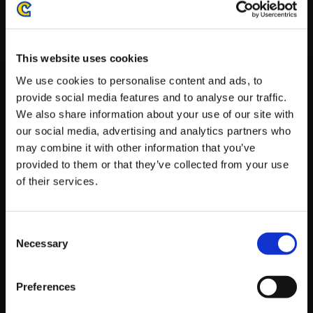
がかかる場合がございます。
※ご購入いただいたファイルのダウンロードの際には、通信環境
が安定しているWifi環境でお試しください。
This website uses cookies
We use cookies to personalise content and ads, to
provide social media features and to analyse our traffic.
We also share information about your use of our site with
our social media, advertising and analytics partners who
【単曲】BIOHAZARD VILLAG
may combine it with other information that you’ve
E ORIGINAL SOUNDTRACK S
provided to them or that they’ve collected from your use
he's Not Here
of their services.
150円
(税込)
7ポイント付与
Consent
Necessary
Selection
Preferences