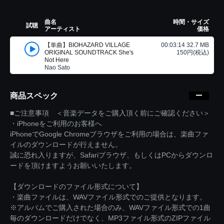
曲名
時間・サイズ
試聴
アーティスト
価格
【単曲】BIOHAZARD VILLAGE
00:03:14 32.7 MB
ORIGINAL SOUNDTRACK She's
150円(税込)
Not Here
Nao Sato
商品スペック
■ご注意事項 ＜音楽データをご購入頂く前にご確認ください＞
・iPhoneをご利用のお客様へ
iPhoneでGoogle Chromeブラウザをご利用の場合は、楽曲ファ
イルのダウンロードが行えません。
誠に恐れ入りますが、Safariブラウザ、もしくはPCからダウンロ
ードを頂けますようお願いいたします。
【ダウンロードのファイル形式について】
・楽曲ファイルは、WAVファイル形式でのご提供となります。
※アルバムでご購入された場合のみ、WAVファイル形式での1曲
毎のダウンロードだけでなく、MP3ファイル形式のZIPファイル