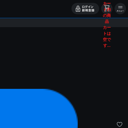
カー
ト内
の商
品
カー
トは
空で
す...