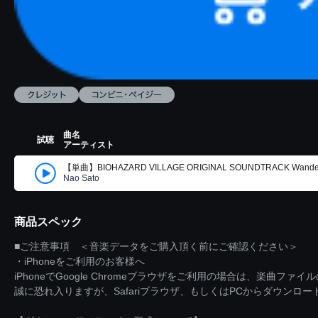
曲名
試聴
アーティスト
【単曲】BIOHAZARD VILLAGE ORIGINAL SOUNDTRACK Wanderi
Nao Sato
商品スペック
■ご注意事項 ＜音楽データをご購入頂く前にご確認ください＞
・iPhoneをご利用のお客様へ
iPhoneでGoogle Chromeブラウザをご利用の場合は、楽曲フ
誠に恐れ入りますが、Safariブラウザ、もしくはPCからダウンロ