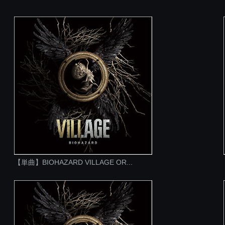
【単曲】BIOHAZARD VILLAGE OR...