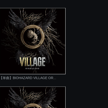
【単曲】BIOHAZARD VILLAGE OR...