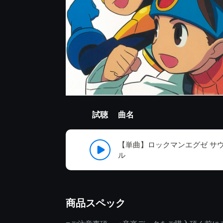
試聴
曲名
【単曲】ロックマンエグゼ サウ
ル
商品スペック