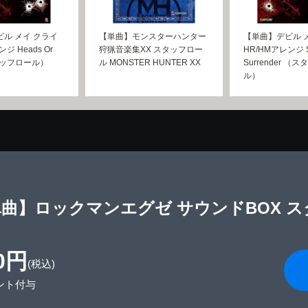
ル メイ クライ
【単曲】モンスターハンター
【単曲】デビル 
ジ Heads Or
狩猟音楽集XX スタッフロー
HR/HMアレンジ Sh
スタッフロール）
ル MONSTER HUNTER XX
Surrender （
ル）
曲】ロックマンエグゼ サウンドBOX 
0円
(税込)
ント付与