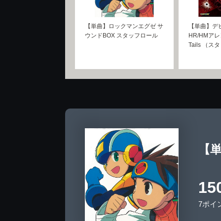
【単曲】ロックマンエグゼ サ
【単曲】デビ
ウンドBOX スタッフロール
HR/HMアレン
Tails （
【単
15
7ポイ