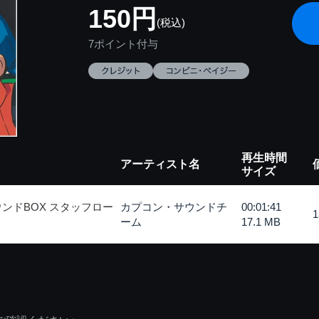
150円
(税込)
7ポイント付与
再生時間
アーティスト名
サイズ
ンドBOX スタッフロー
カプコン・サウンドチ
00:01:41
ーム
17.1 MB