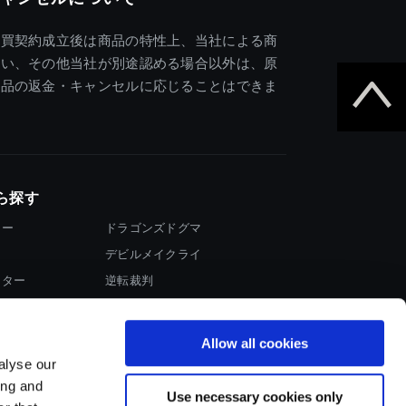
売買契約成立後は商品の特性上、当社による商
違い、その他当社が別途認める場合以外は、原
商品の返金・キャンセルに応じることはできま
ら探す
ター
ドラゴンズドグマ
デビルメイクライ
イター
逆転裁判
大神
Allow all cookies
alyse our
ing and
Use necessary cookies only