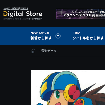
>
音楽データ