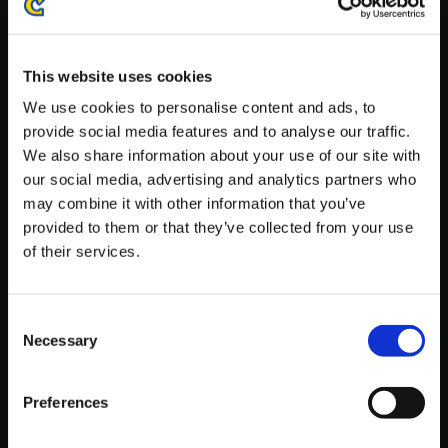
※ご購入いただいたファイルのダウンロードの際には、通信環境
が安定しているWifi環境でお試しください。
This website uses cookies
We use cookies to personalise content and ads, to
provide social media features and to analyse our traffic.
We also share information about your use of our site with
【単曲】ロックマンエグゼ サウ
our social media, advertising and analytics partners who
ンドBOX インターネットエリア
may combine it with other information that you’ve
provided to them or that they’ve collected from your use
150円
(税込)
of their services.
7ポイント付与
Consent
Necessary
Selection
Preferences