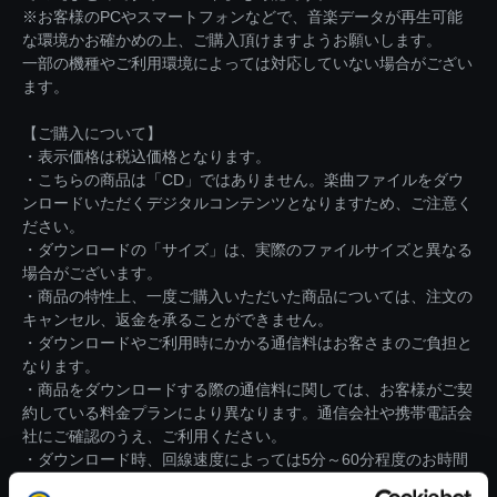
※お客様のPCやスマートフォンなどで、音楽データが再生可能
な環境かお確かめの上、ご購入頂けますようお願いします。
一部の機種やご利用環境によっては対応していない場合がござい
ます。
【ご購入について】
・表示価格は税込価格となります。
・こちらの商品は「CD」ではありません。楽曲ファイルをダウ
ンロードいただくデジタルコンテンツとなりますため、ご注意く
ださい。
・ダウンロードの「サイズ」は、実際のファイルサイズと異なる
場合がございます。
・商品の特性上、一度ご購入いただいた商品については、注文の
キャンセル、返金を承ることができません。
・ダウンロードやご利用時にかかる通信料はお客さまのご負担と
なります。
・商品をダウンロードする際の通信料に関しては、お客様がご契
約している料金プランにより異なります。通信会社や携帯電話会
社にご確認のうえ、ご利用ください。
・ダウンロード時、回線速度によっては5分～60分程度のお時間
がかかる場合がございます。