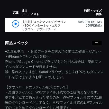
曲名
時間・サイズ
試聴
アーティスト
価格
【単曲】ロックマンエグゼ サウン
00:01:29 15.1 MB
ドBOX インターネットエリア
150円(税込)
カプコン・サウンドチーム
商品スペック
■ご注意事項 ＜音楽データをご購入頂く前にご確認ください＞
・iPhoneをご利用のお客様へ
iPhoneでGoogle Chromeブラウザをご利用の場合は、楽曲ファ
イルのダウンロードが行えません。
誠に恐れ入りますが、Safariブラウザ、もしくはPCからダウンロ
ードを頂けますようお願いいたします。
【ダウンロードのファイル形式について】
・楽曲ファイルは、WAVファイル形式でのご提供となります。
※アルバムでご購入された場合のみ、WAVファイル形式での1曲
毎のダウンロードだけでなく、MP3ファイル形式のZIPファイル
での【まとめてダウンロード】も可能です。