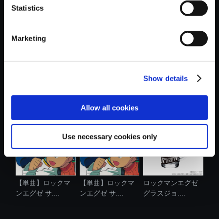
Statistics
おすすめ商品
Marketing
Show details
【単曲】ロックマ
VOXENATION ぬい
【単曲】ロックマ
ンエグゼ サ....
ぐるみ ロック...
ンエグゼ ア....
Allow all cookies
Use necessary cookies only
【単曲】ロックマ
【単曲】ロックマ
ロックマンエグゼ
ンエグゼ サ....
ンエグゼ サ....
グラスジョ....