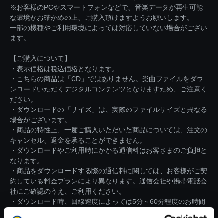
※お客様のPCやスマートフォンなどで、音楽データが再生可能
な環境かお確かめの上、ご購入頂けますようお願いします。
一部の機種やご利用環境によっては対応していない場合がござい
ます。
【ご購入について】
・表示価格は税込価格となります。
・こちらの商品は「CD」ではありません。楽曲ファイルをダウ
ンロードいただくデジタルコンテンツとなりますため、ご注意く
ださい。
・ダウンロードの「サイズ」は、実際のファイルサイズと異なる
場合がございます。
・商品の特性上、一度ご購入いただいた商品については、注文の
キャンセル、返金を承ることができません。
・ダウンロードやご利用時にかかる通信料はお客さまのご負担と
なります。
・商品をダウンロードする際の通信料に関しては、お客様がご契
約している料金プランにより異なります。通信会社や携帯電話会
社にご確認のうえ、ご利用ください。
・ダウンロード時、回線速度によっては5分～60分程度のお時間
がかかる場合がございます。