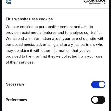
※ご購入いただいたファイルのダウンロードの際には、通信環境
が安定しているWifi環境でお試しください。
This website uses cookies
We use cookies to personalise content and ads, to
provide social media features and to analyse our traffic.
We also share information about your use of our site with
【単曲】ロックマンエグゼ サウ
our social media, advertising and analytics partners who
ンドBOX バトルチップGP開催
may combine it with other information that you’ve
provided to them or that they’ve collected from your use
150円
(税込)
of their services.
7ポイント付与
Consent
Necessary
Selection
Preferences