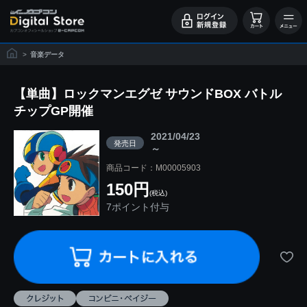
>
音楽データ
【単曲】ロックマンエグゼ サウンドBOX バトル
チップGP開催
2021/04/23
発売日
～
商品コード：M00005903
150円
(税込)
7ポイント付与