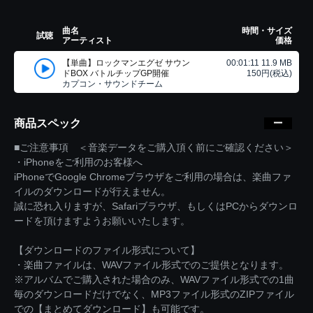
曲名
時間・サイズ
試聴
アーティスト
価格
【単曲】ロックマンエグゼ サウン
00:01:11 11.9 MB
ドBOX バトルチップGP開催
150円(税込)
カプコン・サウンドチーム
商品スペック
■ご注意事項 ＜音楽データをご購入頂く前にご確認ください＞
・iPhoneをご利用のお客様へ
iPhoneでGoogle Chromeブラウザをご利用の場合は、楽曲ファ
イルのダウンロードが行えません。
誠に恐れ入りますが、Safariブラウザ、もしくはPCからダウンロ
ードを頂けますようお願いいたします。
【ダウンロードのファイル形式について】
・楽曲ファイルは、WAVファイル形式でのご提供となります。
※アルバムでご購入された場合のみ、WAVファイル形式での1曲
毎のダウンロードだけでなく、MP3ファイル形式のZIPファイル
での【まとめてダウンロード】も可能です。