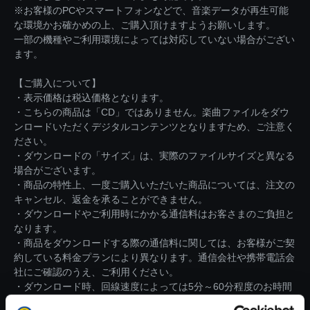
※お客様のPCやスマートフォンなどで、音楽データが再生可能
な環境かお確かめの上、ご購入頂けますようお願いします。
一部の機種やご利用環境によっては対応していない場合がござい
ます。
【ご購入について】
・表示価格は税込価格となります。
・こちらの商品は「CD」ではありません。楽曲ファイルをダウ
ンロードいただくデジタルコンテンツとなりますため、ご注意く
ださい。
・ダウンロードの「サイズ」は、実際のファイルサイズと異なる
場合がございます。
・商品の特性上、一度ご購入いただいた商品については、注文の
キャンセル、返金を承ることができません。
・ダウンロードやご利用時にかかる通信料はお客さまのご負担と
なります。
・商品をダウンロードする際の通信料に関しては、お客様がご契
約している料金プランにより異なります。通信会社や携帯電話会
社にご確認のうえ、ご利用ください。
・ダウンロード時、回線速度によっては5分～60分程度のお時間
がかかる場合がございます。