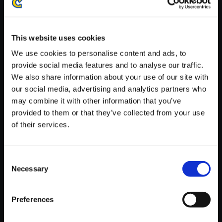
※ご購入いただいたファイルのダウンロードの際には、通信環境
が安定しているWifi環境でお試しください。
This website uses cookies
We use cookies to personalise content and ads, to
provide social media features and to analyse our traffic.
We also share information about your use of our site with
【単曲】ロックマンエグゼ サウ
our social media, advertising and analytics partners who
ンドBOX セントラルタウン
may combine it with other information that you’ve
provided to them or that they’ve collected from your use
150円
(税込)
of their services.
7ポイント付与
Consent
Necessary
Selection
Preferences