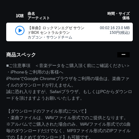
曲名
時間・サイズ
試聴
アーティスト
価格
【単曲】ロックマンエグゼ サウン
00:02:16 23.0 MB
ドBOX セントラルタウン
150円(税込)
カプコン・サウンドチーム
商品スペック
■ご注意事項 ＜音楽データをご購入頂く前にご確認ください＞
・iPhoneをご利用のお客様へ
iPhoneでGoogle Chromeブラウザをご利用の場合は、楽曲ファ
イルのダウンロードが行えません。
誠に恐れ入りますが、Safariブラウザ、もしくはPCからダウンロ
ードを頂けますようお願いいたします。
【ダウンロードのファイル形式について】
・楽曲ファイルは、WAVファイル形式でのご提供となります。
※アルバムでご購入された場合のみ、WAVファイル形式での1曲
毎のダウンロードだけでなく、MP3ファイル形式のZIPファイル
での【まとめてダウンロード】も可能です。