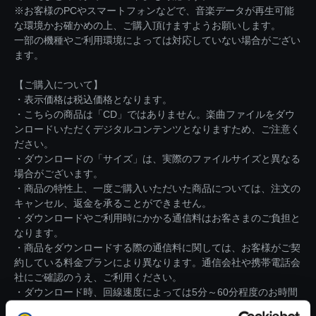
※お客様のPCやスマートフォンなどで、音楽データが再生可能
な環境かお確かめの上、ご購入頂けますようお願いします。
一部の機種やご利用環境によっては対応していない場合がござい
ます。
【ご購入について】
・表示価格は税込価格となります。
・こちらの商品は「CD」ではありません。楽曲ファイルをダウ
ンロードいただくデジタルコンテンツとなりますため、ご注意く
ださい。
・ダウンロードの「サイズ」は、実際のファイルサイズと異なる
場合がございます。
・商品の特性上、一度ご購入いただいた商品については、注文の
キャンセル、返金を承ることができません。
・ダウンロードやご利用時にかかる通信料はお客さまのご負担と
なります。
・商品をダウンロードする際の通信料に関しては、お客様がご契
約している料金プランにより異なります。通信会社や携帯電話会
社にご確認のうえ、ご利用ください。
・ダウンロード時、回線速度によっては5分～60分程度のお時間
がかかる場合がございます。