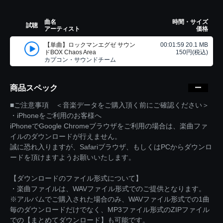
曲名
時間・サイズ
試聴
アーティスト
価格
【単曲】ロックマンエグゼ サウン
00:01:59 20.1 MB
ドBOX Chaos Area
150円(税込)
カプコン・サウンドチーム
商品スペック
■ご注意事項 ＜音楽データをご購入頂く前にご確認ください＞
・iPhoneをご利用のお客様へ
iPhoneでGoogle Chromeブラウザをご利用の場合は、楽曲ファ
イルのダウンロードが行えません。
誠に恐れ入りますが、Safariブラウザ、もしくはPCからダウンロ
ードを頂けますようお願いいたします。
【ダウンロードのファイル形式について】
・楽曲ファイルは、WAVファイル形式でのご提供となります。
※アルバムでご購入された場合のみ、WAVファイル形式での1曲
毎のダウンロードだけでなく、MP3ファイル形式のZIPファイル
での【まとめてダウンロード】も可能です。