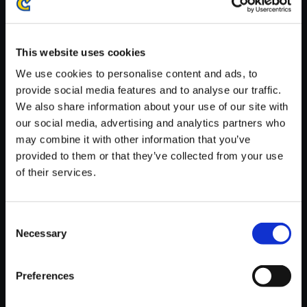
※ご購入いただいたファイルのダウンロードの際には、通信環境
が安定しているWifi環境でお試しください。
This website uses cookies
We use cookies to personalise content and ads, to
provide social media features and to analyse our traffic.
We also share information about your use of our site with
【単曲】ロックマンエグゼ サウ
our social media, advertising and analytics partners who
ンドBOX Chaos Area
may combine it with other information that you’ve
provided to them or that they’ve collected from your use
150円
(税込)
of their services.
7ポイント付与
Consent
Necessary
Selection
Preferences