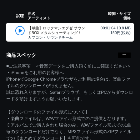
曲名
時間・サイズ
試聴
アーティスト
価格
【単曲】ロックマンエグゼ サウン
00:01:04 10.8 MB
ドBOX メタルシューティング！
150円(税込)
カプコン・サウンドチーム
商品スペック
■ご注意事項 ＜音楽データをご購入頂く前にご確認ください＞
・iPhoneをご利用のお客様へ
iPhoneでGoogle Chromeブラウザをご利用の場合は、楽曲ファ
イルのダウンロードが行えません。
誠に恐れ入りますが、Safariブラウザ、もしくはPCからダウンロ
ードを頂けますようお願いいたします。
【ダウンロードのファイル形式について】
・楽曲ファイルは、WAVファイル形式でのご提供となります。
※アルバムでご購入された場合のみ、WAVファイル形式での1曲
毎のダウンロードだけでなく、MP3ファイル形式のZIPファイル
での【まとめてダウンロード】も可能です。