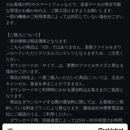
※お客様のPCやスマートフォンなどで、音楽データが再生可能
な環境かお確かめの上、ご購入頂けますようお願いします。
一部の機種やご利用環境によっては対応していない場合がござい
ます。
【ご購入について】
・表示価格は税込価格となります。
・こちらの商品は「CD」ではありません。楽曲ファイルをダウ
ンロードいただくデジタルコンテンツとなりますため、ご注意く
ださい。
・ダウンロードの「サイズ」は、実際のファイルサイズと異なる
場合がございます。
・商品の特性上、一度ご購入いただいた商品については、注文の
キャンセル、返金を承ることができません。
・ダウンロードやご利用時にかかる通信料はお客さまのご負担と
なります。
・商品をダウンロードする際の通信料に関しては、お客様がご契
約している料金プランにより異なります。通信会社や携帯電話会
社にご確認のうえ、ご利用ください。
・ダウンロード時、回線速度によっては5分～60分程度のお時間
がかかる場合がございます。