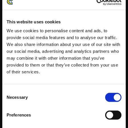
※ご購入いただいたファイルのダウンロードの際には、通信環境
が安定しているWifi環境でお試しください。
This website uses cookies
We use cookies to personalise content and ads, to
provide social media features and to analyse our traffic.
We also share information about your use of our site with
【単曲】ロックマンエグゼ サウ
our social media, advertising and analytics partners who
ンドBOX メタルシューティン
may combine it with other information that you’ve
グ！
provided to them or that they’ve collected from your use
of their services.
150円
(税込)
7ポイント付与
Consent
Necessary
Selection
Preferences