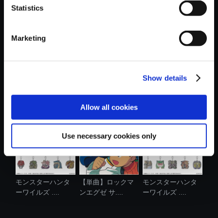
Statistics
おすすめ商品
Marketing
Show details
【単曲】ロックマ
バイオハザード レ
【単曲】ロックマ
ンエグゼ サ....
クイエム メ...
ンエグゼ サ....
Allow all cookies
Use necessary cookies only
モンスターハンタ
【単曲】ロックマ
モンスターハンタ
ーワイルズ ....
ンエグゼ サ....
ーワイルズ ....