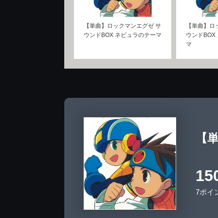
【単曲】ロックマンエグゼ サ
【単曲】ロ
ウンドBOX ネビュラのテーマ
ウンドBOX
マ
【単
15
7ポイ