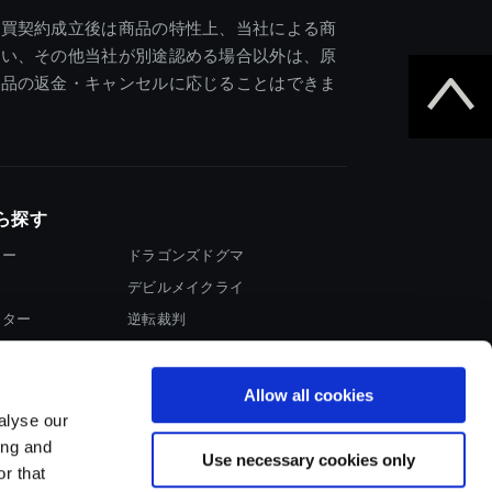
売買契約成立後は商品の特性上、当社による商
違い、その他当社が別途認める場合以外は、原
商品の返金・キャンセルに応じることはできま
ら探す
ター
ドラゴンズドグマ
デビルメイクライ
イター
逆転裁判
大神
Allow all cookies
alyse our
ing and
Use necessary cookies only
r that