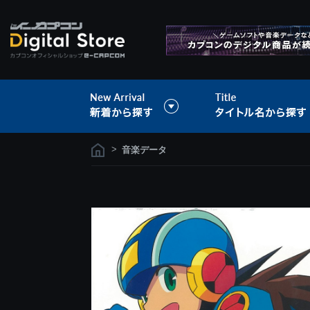
>
音楽データ