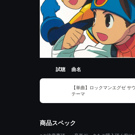
試聴
曲名
【単曲】ロックマンエグゼ サウ
テーマ
商品スペック