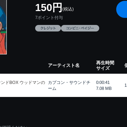
150円
(税込)
7ポイント付与
再生時間
アーティスト名
サイズ
ンドBOX ウッドマンの
カプコン・サウンドチ
0:00:41
ーム
7.08 MB