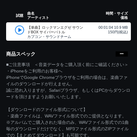
曲名
時間・サイズ
試聴
アーティスト
価格
【単曲】ロックマンエグゼ サウン
00:01:04 10.9 MB
ドBOX サイバーバトル
150円(税込)
カプコン・サウンドチーム
商品スペック
■ご注意事項 ＜音楽データをご購入頂く前にご確認ください＞
・iPhoneをご利用のお客様へ
iPhoneでGoogle Chromeブラウザをご利用の場合は、楽曲ファ
イルのダウンロードが行えません。
誠に恐れ入りますが、Safariブラウザ、もしくはPCからダウンロ
ードを頂けますようお願いいたします。
【ダウンロードのファイル形式について】
・楽曲ファイルは、WAVファイル形式でのご提供となります。
※アルバムでご購入された場合のみ、WAVファイル形式での1曲
毎のダウンロードだけでなく、MP3ファイル形式のZIPファイル
での【まとめてダウンロード】も可能です。