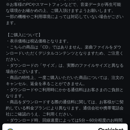
※お客様のPCやスマートフォンなどで、音楽データが再生可能
な環境かお確かめの上、ご購入頂けますようお願いします。
一部の機種やご利用環境によっては対応していない場合がござい
ます。
【ご購入について】
・表示価格は税込価格となります。
・こちらの商品は「CD」ではありません。楽曲ファイルをダウ
ンロードいただくデジタルコンテンツとなりますため、ご注意く
ださい。
・ダウンロードの「サイズ」は、実際のファイルサイズと異なる
場合がございます。
・商品の特性上、一度ご購入いただいた商品については、注文の
キャンセル、返金を承ることができません。
・ダウンロードやご利用時にかかる通信料はお客さまのご負担と
なります。
・商品をダウンロードする際の通信料に関しては、お客様がご契
約している料金プランにより異なります。通信会社や携帯電話会
社にご確認のうえ、ご利用ください。
・ダウンロード時、回線速度によっては5分～60分程度のお時間
がかかる場合がございます。