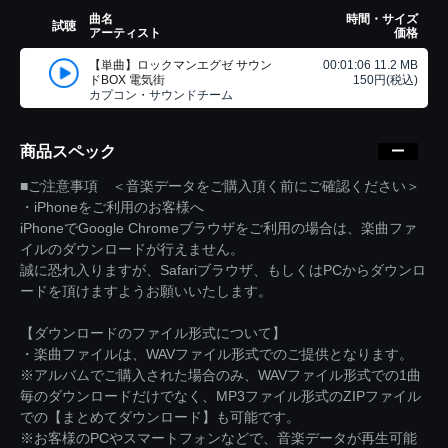
曲名
時間・サイズ
試聴
アーティスト
価格
【単曲】ロックマンエグゼ サウン
00:01:06 11.2 MB
ドBOX 電気街
150円(税込)
カプコン・サウンドチーム
商品スペック
■ご注意事項 ＜音楽データをご購入頂く前にご確認ください＞
・iPhoneをご利用のお客様へ
iPhoneでGoogle Chromeブラウザをご利用の場合は、楽曲ファ
イルのダウンロードが行えません。
誠に恐れ入りますが、Safariブラウザ、もしくはPCからダウンロ
ードを頂けますようお願いいたします。
【ダウンロードのファイル形式について】
・楽曲ファイルは、WAVファイル形式でのご提供となります。
※アルバムでご購入された場合のみ、WAVファイル形式での1曲
毎のダウンロードだけでなく、MP3ファイル形式のZIPファイル
での【まとめてダウンロード】も可能です。
※お客様のPCやスマートフォンなどで、音楽データが再生可能