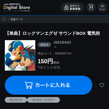
>
音楽データ
【単曲】ロックマンエグゼ サウンドBOX 電気街
2021/04/23
発売日
～
商品コード：M00005744
150円
(税込)
7ポイント付与