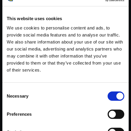
が安定しているWifi環境でお試しください。
This website uses cookies
We use cookies to personalise content and ads, to
provide social media features and to analyse our traffic.
We also share information about your use of our site with
【単曲】ロックマンエグゼ サウ
our social media, advertising and analytics partners who
ンドBOX 電気街
may combine it with other information that you’ve
150円
provided to them or that they’ve collected from your use
(税込)
7ポイント付与
of their services.
Consent
Necessary
Selection
Preferences
おすすめ商品