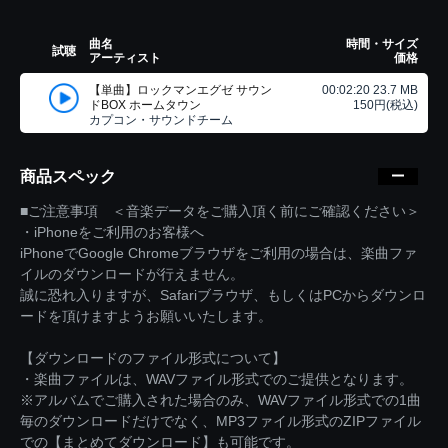
曲名
時間・サイズ
試聴
アーティスト
価格
【単曲】ロックマンエグゼ サウン
00:02:20 23.7 MB
ドBOX ホームタウン
150円(税込)
カプコン・サウンドチーム
商品スペック
■ご注意事項 ＜音楽データをご購入頂く前にご確認ください＞
・iPhoneをご利用のお客様へ
iPhoneでGoogle Chromeブラウザをご利用の場合は、楽曲ファ
イルのダウンロードが行えません。
誠に恐れ入りますが、Safariブラウザ、もしくはPCからダウンロ
ードを頂けますようお願いいたします。
【ダウンロードのファイル形式について】
・楽曲ファイルは、WAVファイル形式でのご提供となります。
※アルバムでご購入された場合のみ、WAVファイル形式での1曲
毎のダウンロードだけでなく、MP3ファイル形式のZIPファイル
での【まとめてダウンロード】も可能です。