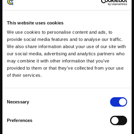
※ご購入いただいたファイルのダウンロードの際には、通信環境
が安定しているWifi環境でお試しください。
This website uses cookies
We use cookies to personalise content and ads, to
provide social media features and to analyse our traffic.
We also share information about your use of our site with
【単曲】ロックマンエグゼ サウ
our social media, advertising and analytics partners who
ンドBOX ホームタウン
may combine it with other information that you’ve
provided to them or that they’ve collected from your use
150円
(税込)
of their services.
7ポイント付与
Consent
Necessary
Selection
Preferences