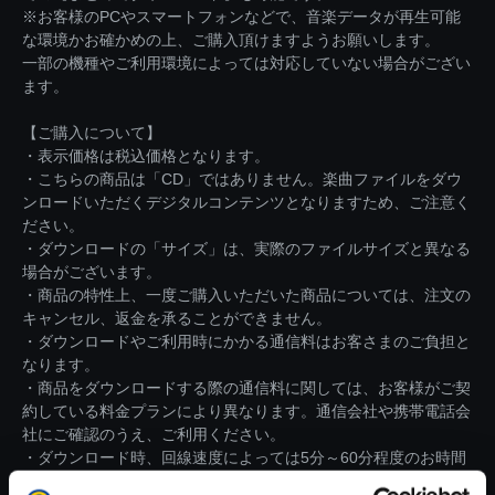
※お客様のPCやスマートフォンなどで、音楽データが再生可能
な環境かお確かめの上、ご購入頂けますようお願いします。
一部の機種やご利用環境によっては対応していない場合がござい
ます。
【ご購入について】
・表示価格は税込価格となります。
・こちらの商品は「CD」ではありません。楽曲ファイルをダウ
ンロードいただくデジタルコンテンツとなりますため、ご注意く
ださい。
・ダウンロードの「サイズ」は、実際のファイルサイズと異なる
場合がございます。
・商品の特性上、一度ご購入いただいた商品については、注文の
キャンセル、返金を承ることができません。
・ダウンロードやご利用時にかかる通信料はお客さまのご負担と
なります。
・商品をダウンロードする際の通信料に関しては、お客様がご契
約している料金プランにより異なります。通信会社や携帯電話会
社にご確認のうえ、ご利用ください。
・ダウンロード時、回線速度によっては5分～60分程度のお時間
がかかる場合がございます。