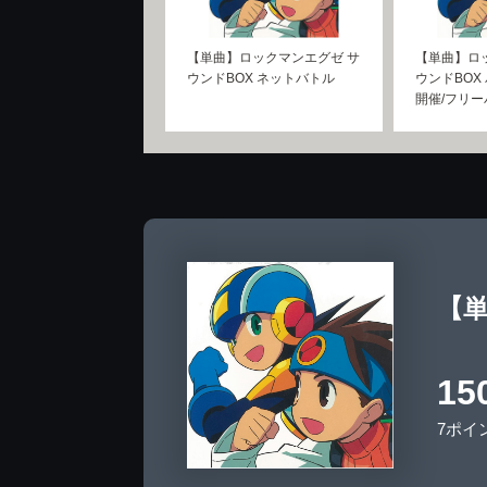
【単曲】ロックマンエグゼ サ
【単曲】ロ
ウンドBOX ネットバトル
ウンドBOX
開催/フリー
【単
15
7ポイ