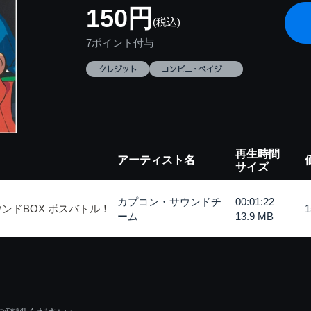
150円
(税込)
7ポイント付与
再生時間
アーティスト名
サイズ
カプコン・サウンドチ
00:01:22
ンドBOX ボスバトル！
ーム
13.9 MB