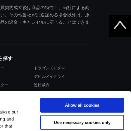
売買契約成立後は商品の特性上、当社による商
違い、その他当社が別途認める場合以外は、原
商品の返金・キャンセルに応じることはできま
ら探す
ター
ドラゴンズドグマ
デビルメイクライ
イター
逆転裁判
大神
Allow all cookies
alyse our
ing and
Use necessary cookies only
r that