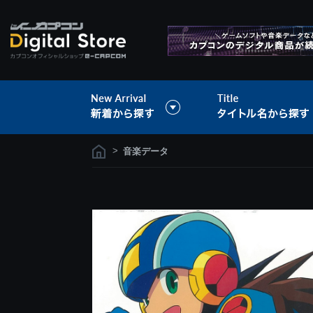
>
音楽データ