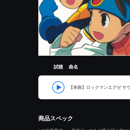
試聴
曲名
【単曲】ロックマンエグゼ サウ
商品スペック