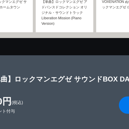
ックマンエグゼ サ
【単曲】ロックマンエグゼ ア
VOXENATION
 ホームタウン
ドバンスドコレクション オリ
ックマンエグゼ 
ジナル・サウンドトラック
Liberation Mission (Piano
Version)
曲】ロックマンエグゼ サウンドBOX DANG
0円
(税込)
ント付与