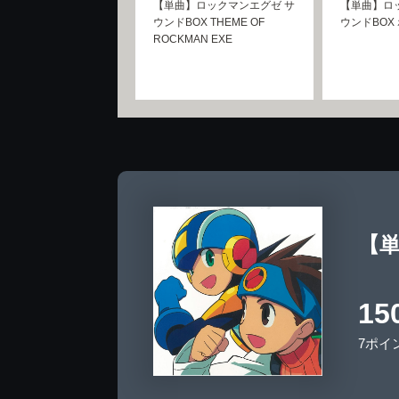
【単曲】ロックマンエグゼ サ
【単曲】ロ
ウンドBOX THEME OF
ウンドBOX
ROCKMAN EXE
【単
15
7ポイ