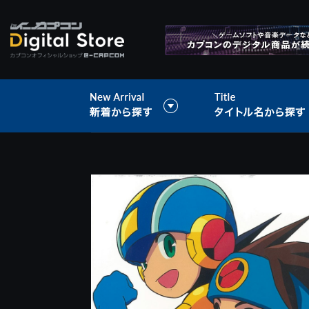
>
音楽データ