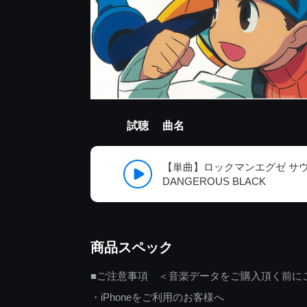
試聴
曲名
【単曲】ロックマンエグゼ サウ
DANGEROUS BLACK
商品スペック
■ご注意事項 ＜音楽データをご購入頂く前に
・iPhoneをご利用のお客様へ