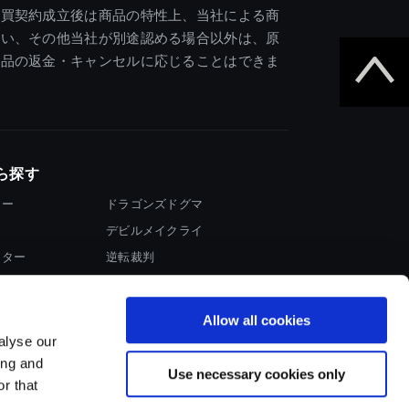
売買契約成立後は商品の特性上、当社による商
違い、その他当社が別途認める場合以外は、原
商品の返金・キャンセルに応じることはできま
ら探す
ター
ドラゴンズドグマ
デビルメイクライ
イター
逆転裁判
大神
Allow all cookies
alyse our
ing and
Use necessary cookies only
r that