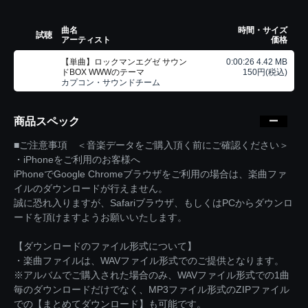
曲名
時間・サイズ
試聴
アーティスト
価格
【単曲】ロックマンエグゼ サウン
0:00:26 4.42 MB
ドBOX WWWのテーマ
150円(税込)
カプコン・サウンドチーム
商品スペック
■ご注意事項 ＜音楽データをご購入頂く前にご確認ください＞
・iPhoneをご利用のお客様へ
iPhoneでGoogle Chromeブラウザをご利用の場合は、楽曲ファ
イルのダウンロードが行えません。
誠に恐れ入りますが、Safariブラウザ、もしくはPCからダウンロ
ードを頂けますようお願いいたします。
【ダウンロードのファイル形式について】
・楽曲ファイルは、WAVファイル形式でのご提供となります。
※アルバムでご購入された場合のみ、WAVファイル形式での1曲
毎のダウンロードだけでなく、MP3ファイル形式のZIPファイル
での【まとめてダウンロード】も可能です。