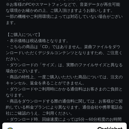
※お客様のPCやスマートフォンなどで、音楽データが再生可能
な環境かお確かめの上、ご購入頂けますようお願いします。
一部の機種やご利用環境によっては対応していない場合がござい
ます。
【ご購入について】
・表示価格は税込価格となります。
・こちらの商品は「CD」ではありません。楽曲ファイルをダウ
ンロードいただくデジタルコンテンツとなりますため、ご注意く
ださい。
・ダウンロードの「サイズ」は、実際のファイルサイズと異なる
場合がございます。
・商品の特性上、一度ご購入いただいた商品については、注文の
キャンセル、返金を承ることができません。
・ダウンロードやご利用時にかかる通信料はお客さまのご負担と
なります。
・商品をダウンロードする際の通信料に関しては、お客様がご契
約している料金プランにより異なります。通信会社や携帯電話会
社にご確認のうえ、ご利用ください。
・ダウンロード時、回線速度によっては5分～60分程度のお時間
がかかる場合がございます。