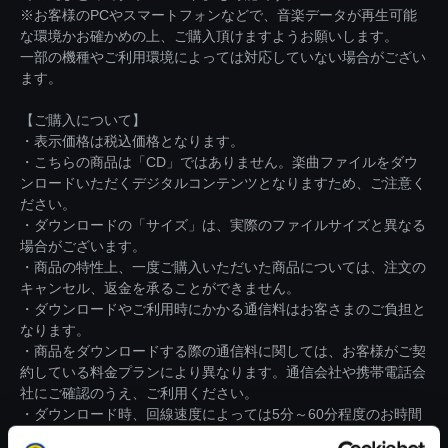
※お客様のPCやスマートフォンなどで、音楽データが再生可能
な環境かお確かめの上、ご購入頂けますようお願いします。
一部の機種やご利用環境によっては対応していない場合がござい
ます。
【ご購入について】
・表示価格は税込価格となります。
・こちらの商品は「CD」ではありません。楽曲ファイルをダウ
ンロードいただくデジタルコンテンツとなりますため、ご注意く
ださい。
・ダウンロードの「サイズ」は、実際のファイルサイズと異なる
場合がございます。
・商品の特性上、一度ご購入いただいた商品については、注文の
キャンセル、返金を承ることができません。
・ダウンロードやご利用時にかかる通信料はお客さまのご負担と
なります。
・商品をダウンロードする際の通信料に関しては、お客様がご契
約している料金プランにより異なります。通信会社や携帯電話会
社にご確認のうえ、ご利用ください。
・ダウンロード時、回線速度によっては5分～60分程度のお時間
がかかる場合がございます。