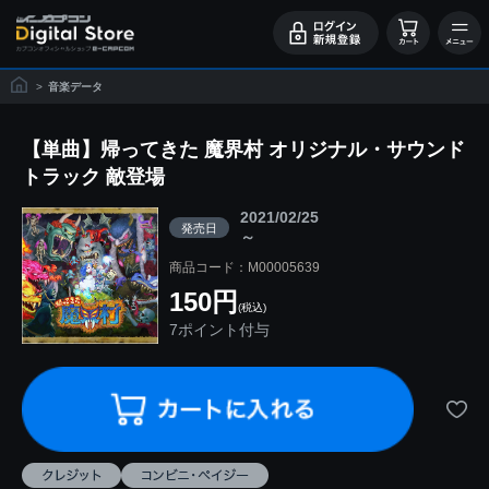
>
音楽データ
【単曲】帰ってきた 魔界村 オリジナル・サウンド
トラック 敵登場
2021/02/25
発売日
～
商品コード：M00005639
150円
(税込)
7ポイント付与