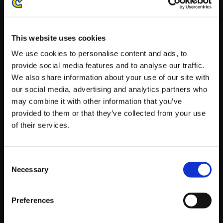
※ご購入いただいたファイルのダウンロードの際には、通信環境
が安定しているWifi環境でお試しください。
This website uses cookies
We use cookies to personalise content and ads, to
provide social media features and to analyse our traffic.
We also share information about your use of our site with
【単曲】帰ってきた 魔界村 オリ
our social media, advertising and analytics partners who
ジナル・サウンドトラック 敵登
may combine it with other information that you’ve
場
provided to them or that they’ve collected from your use
of their services.
150円
(税込)
7ポイント付与
Consent
Necessary
Selection
Preferences