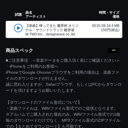
曲名
時間・サイズ
試聴
アーティスト
価格
【単曲】帰ってきた 魔界村 オリジ
00:01:06 18.4 MB
ナル・サウンドトラック 敵登場
150円(税込)
M-TWO Inc. , designwave co.,ltd.
商品スペック
■ご注意事項 ＜音楽データをご購入頂く前にご確認ください＞
・iPhoneをご利用のお客様へ
iPhoneでGoogle Chromeブラウザをご利用の場合は、楽曲ファ
イルのダウンロードが行えません。
誠に恐れ入りますが、Safariブラウザ、もしくはPCからダウンロ
ードを頂けますようお願いいたします。
【ダウンロードのファイル形式について】
・楽曲ファイルは、WAVファイル形式でのご提供となります。
※アルバムでご購入された場合のみ、WAVファイル形式での1曲
毎のダウンロードだけでなく、MP3ファイル形式のZIPファイル
での【まとめてダウンロード】も可能です。