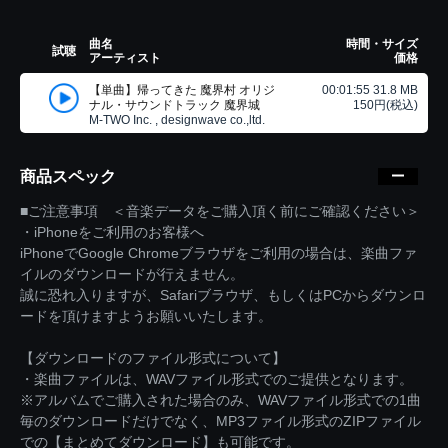
曲名
時間・サイズ
試聴
アーティスト
価格
【単曲】帰ってきた 魔界村 オリジ
00:01:55 31.8 MB
ナル・サウンドトラック 魔界城
150円(税込)
M-TWO Inc. , designwave co.,ltd.
商品スペック
■ご注意事項 ＜音楽データをご購入頂く前にご確認ください＞
・iPhoneをご利用のお客様へ
iPhoneでGoogle Chromeブラウザをご利用の場合は、楽曲ファ
イルのダウンロードが行えません。
誠に恐れ入りますが、Safariブラウザ、もしくはPCからダウンロ
ードを頂けますようお願いいたします。
【ダウンロードのファイル形式について】
・楽曲ファイルは、WAVファイル形式でのご提供となります。
※アルバムでご購入された場合のみ、WAVファイル形式での1曲
毎のダウンロードだけでなく、MP3ファイル形式のZIPファイル
での【まとめてダウンロード】も可能です。