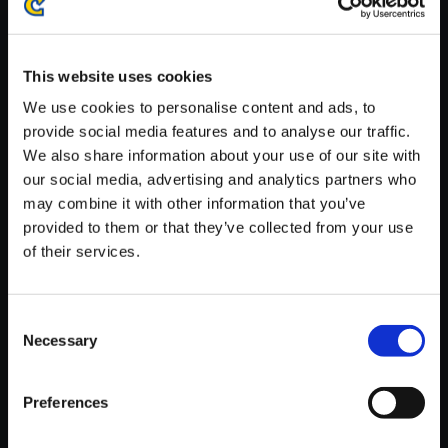
※ご購入いただいたファイルのダウンロードの際には、通信環境
が安定しているWifi環境でお試しください。
This website uses cookies
We use cookies to personalise content and ads, to
provide social media features and to analyse our traffic.
We also share information about your use of our site with
【単曲】帰ってきた 魔界村 オリ
our social media, advertising and analytics partners who
ジナル・サウンドトラック 魔界
may combine it with other information that you’ve
城
provided to them or that they’ve collected from your use
of their services.
150円
(税込)
7ポイント付与
Consent
Necessary
Selection
Preferences