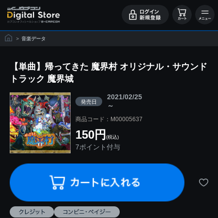
>
音楽データ
【単曲】帰ってきた 魔界村 オリジナル・サウンド
トラック 魔界城
2021/02/25
発売日
～
商品コード：M00005637
150円
(税込)
7ポイント付与