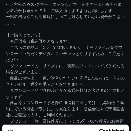
※お客様のPCやスマートフォンなどで、音楽データが再生可能
な環境かお確かめの上、ご購入頂けますようお願いします。
一部の機種やご利用環境によっては対応していない場合がござい
ます。
【ご購入について】
・表示価格は税込価格となります。
・こちらの商品は「CD」ではありません。楽曲ファイルをダウ
ンロードいただくデジタルコンテンツとなりますため、ご注意く
ださい。
・ダウンロードの「サイズ」は、実際のファイルサイズと異なる
場合がございます。
・商品の特性上、一度ご購入いただいた商品については、注文の
キャンセル、返金を承ることができません。
・ダウンロードやご利用時にかかる通信料はお客さまのご負担と
なります。
・商品をダウンロードする際の通信料に関しては、お客様がご契
約している料金プランにより異なります。通信会社や携帯電話会
社にご確認のうえ、ご利用ください。
・ダウンロード時、回線速度によっては5分～60分程度のお時間
がかかる場合がございます。