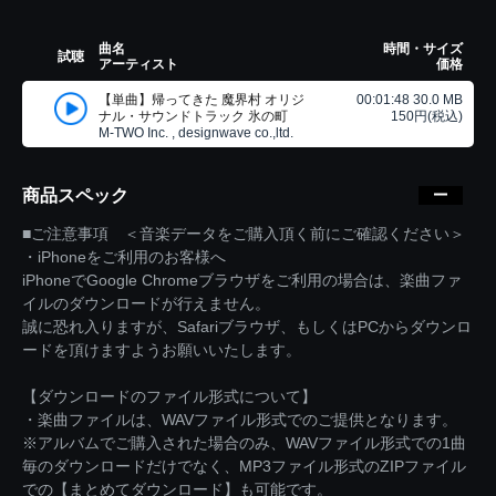
曲名
時間・サイズ
試聴
アーティスト
価格
【単曲】帰ってきた 魔界村 オリジ
00:01:48 30.0 MB
ナル・サウンドトラック 氷の町
150円(税込)
M-TWO Inc. , designwave co.,ltd.
商品スペック
■ご注意事項 ＜音楽データをご購入頂く前にご確認ください＞
・iPhoneをご利用のお客様へ
iPhoneでGoogle Chromeブラウザをご利用の場合は、楽曲ファ
イルのダウンロードが行えません。
誠に恐れ入りますが、Safariブラウザ、もしくはPCからダウンロ
ードを頂けますようお願いいたします。
【ダウンロードのファイル形式について】
・楽曲ファイルは、WAVファイル形式でのご提供となります。
※アルバムでご購入された場合のみ、WAVファイル形式での1曲
毎のダウンロードだけでなく、MP3ファイル形式のZIPファイル
での【まとめてダウンロード】も可能です。