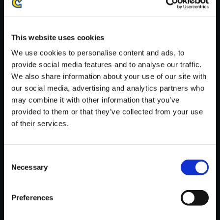
※ご購入いただいたファイルのダウンロードの際には、通信環境
が安定しているWifi環境でお試しください。
This website uses cookies
We use cookies to personalise content and ads, to
provide social media features and to analyse our traffic.
We also share information about your use of our site with
【単曲】帰ってきた 魔界村 オリ
our social media, advertising and analytics partners who
ジナル・サウンドトラック 氷の
may combine it with other information that you’ve
町
provided to them or that they’ve collected from your use
of their services.
150円
(税込)
7ポイント付与
Consent
Necessary
Selection
Preferences