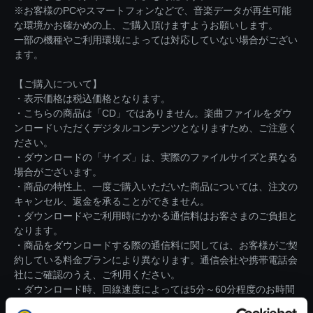
※お客様のPCやスマートフォンなどで、音楽データが再生可能
な環境かお確かめの上、ご購入頂けますようお願いします。
一部の機種やご利用環境によっては対応していない場合がござい
ます。
【ご購入について】
・表示価格は税込価格となります。
・こちらの商品は「CD」ではありません。楽曲ファイルをダウ
ンロードいただくデジタルコンテンツとなりますため、ご注意く
ださい。
・ダウンロードの「サイズ」は、実際のファイルサイズと異なる
場合がございます。
・商品の特性上、一度ご購入いただいた商品については、注文の
キャンセル、返金を承ることができません。
・ダウンロードやご利用時にかかる通信料はお客さまのご負担と
なります。
・商品をダウンロードする際の通信料に関しては、お客様がご契
約している料金プランにより異なります。通信会社や携帯電話会
社にご確認のうえ、ご利用ください。
・ダウンロード時、回線速度によっては5分～60分程度のお時間
がかかる場合がございます。