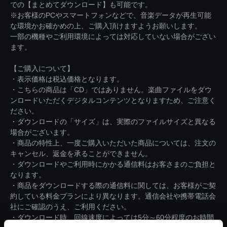
での【まとめてダウンロード】も可能です。
※お客様のPCやスマートフォンなどで、音楽データが再生可能
な環境かお確かめの上、ご購入頂けますようお願いします。
一部の機種やご利用環境によっては対応していない場合がござい
ます。
【ご購入について】
・表示価格は税込価格となります。
・こちらの商品は「CD」ではありません。楽曲ファイルをダウ
ンロードいただくデジタルコンテンツとなりますため、ご注意く
ださい。
・ダウンロードの「サイズ」は、実際のファイルサイズと異なる
場合がございます。
・商品の特性上、一度ご購入いただいた商品については、注文の
キャンセル、返金を承ることができません。
・ダウンロードやご利用時にかかる通信料はお客さまのご負担と
なります。
・商品をダウンロードする際の通信料に関しては、お客様がご契
約している料金プランにより異なります。通信会社や携帯電話会
社にご確認のうえ、ご利用ください。
・ダウンロード時、回線速度によっては5分～60分程度のお時間