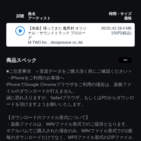
曲名
時間・サイズ
試聴
アーティスト
価格
【単曲】帰ってきた 魔界村 オリジ
00:01:42 28.4 MB
ナル・サウンドトラック プロロー
150円(税込)
グ
M-TWO Inc. , designwave co.,ltd.
商品スペック
■ご注意事項 ＜音楽データをご購入頂く前にご確認ください＞
・iPhoneをご利用のお客様へ
iPhoneでGoogle Chromeブラウザをご利用の場合は、楽曲ファ
イルのダウンロードが行えません。
誠に恐れ入りますが、Safariブラウザ、もしくはPCからダウンロ
ードを頂けますようお願いいたします。
【ダウンロードのファイル形式について】
・楽曲ファイルは、WAVファイル形式でのご提供となります。
※アルバムでご購入された場合のみ、WAVファイル形式での1曲
毎のダウンロードだけでなく、MP3ファイル形式のZIPファイル