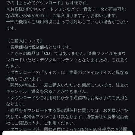
での【まとめてダウンロード】も可能です。
※お客様のPCやスマートフォンなどで、音楽データが再生可能
な環境かお確かめの上、ご購入頂けますようお願いします。
一部の機種やご利用環境によっては対応していない場合がござい
ます。
【ご購入について】
・表示価格は税込価格となります。
・こちらの商品は「CD」ではありません。楽曲ファイルをダウ
ンロードいただくデジタルコンテンツとなりますため、ご注意く
ださい。
・ダウンロードの「サイズ」は、実際のファイルサイズと異なる
場合がございます。
・商品の特性上、一度ご購入いただいた商品については、注文の
キャンセル、返金を承ることができません。
・ダウンロードやご利用時にかかる通信料はお客さまのご負担と
なります。
・商品をダウンロードする際の通信料に関しては、お客様がご契
約している料金プランにより異なります。通信会社や携帯電話会
社にご確認のうえ、ご利用ください。
・ダウンロード時、回線速度によっては5分～60分程度のお時間