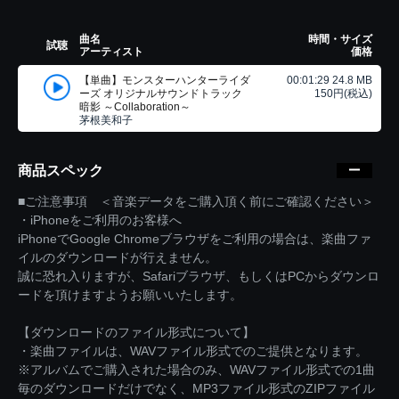
曲名
時間・サイズ
試聴
アーティスト
価格
【単曲】モンスターハンターライダ
00:01:29 24.8 MB
ーズ オリジナルサウンドトラック
150円(税込)
暗影 ～Collaboration～
茅根美和子
商品スペック
■ご注意事項 ＜音楽データをご購入頂く前にご確認ください＞
・iPhoneをご利用のお客様へ
iPhoneでGoogle Chromeブラウザをご利用の場合は、楽曲ファ
イルのダウンロードが行えません。
誠に恐れ入りますが、Safariブラウザ、もしくはPCからダウンロ
ードを頂けますようお願いいたします。
【ダウンロードのファイル形式について】
・楽曲ファイルは、WAVファイル形式でのご提供となります。
※アルバムでご購入された場合のみ、WAVファイル形式での1曲
毎のダウンロードだけでなく、MP3ファイル形式のZIPファイル