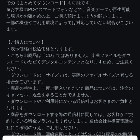
での【まとめてダウンロード】も可能です。
※お客様のPCやスマートフォンなどで、音楽データが再生可能
な環境かお確かめの上、ご購入頂けますようお願いします。
一部の機種やご利用環境によっては対応していない場合がござい
ます。
【ご購入について】
・表示価格は税込価格となります。
・こちらの商品は「CD」ではありません。楽曲ファイルをダウ
ンロードいただくデジタルコンテンツとなりますため、ご注意く
ださい。
・ダウンロードの「サイズ」は、実際のファイルサイズと異なる
場合がございます。
・商品の特性上、一度ご購入いただいた商品については、注文の
キャンセル、返金を承ることができません。
・ダウンロードやご利用時にかかる通信料はお客さまのご負担と
なります。
・商品をダウンロードする際の通信料に関しては、お客様がご契
約している料金プランにより異なります。通信会社や携帯電話会
社にご確認のうえ、ご利用ください。
・ダウンロード時、回線速度によっては5分～60分程度のお時間