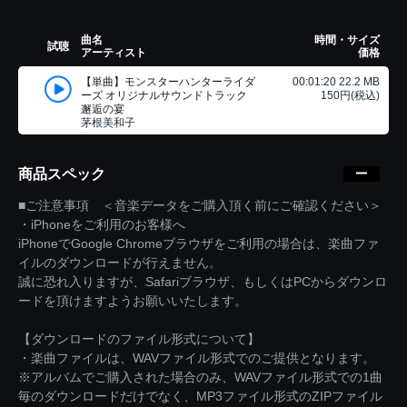
曲名
時間・サイズ
試聴
アーティスト
価格
【単曲】モンスターハンターライダ
00:01:20 22.2 MB
ーズ オリジナルサウンドトラック
150円(税込)
邂逅の宴
茅根美和子
商品スペック
■ご注意事項 ＜音楽データをご購入頂く前にご確認ください＞
・iPhoneをご利用のお客様へ
iPhoneでGoogle Chromeブラウザをご利用の場合は、楽曲ファ
イルのダウンロードが行えません。
誠に恐れ入りますが、Safariブラウザ、もしくはPCからダウンロ
ードを頂けますようお願いいたします。
【ダウンロードのファイル形式について】
・楽曲ファイルは、WAVファイル形式でのご提供となります。
※アルバムでご購入された場合のみ、WAVファイル形式での1曲
毎のダウンロードだけでなく、MP3ファイル形式のZIPファイル