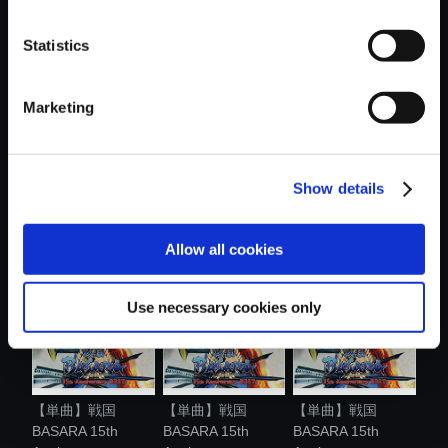
おすすめ商品
Statistics
Marketing
Show details
【単曲】戦国
【単曲】戦国
【単曲】戦国
BASARA 15th
BASARA 15th
BASARA 15th
Anni...
Anni...
Anni...
Allow all cookies
Use necessary cookies only
【単曲】戦国
【単曲】戦国
【単曲】戦国
BASARA 15th
BASARA 15th
BASARA 15th