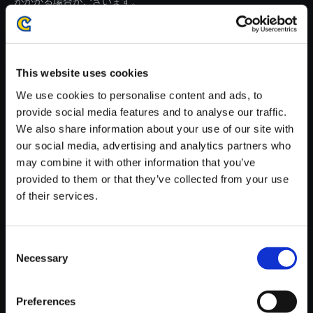
がかかる場合がございます。
※ご購入いただいたファイルのダウンロードの際には、通信環境
が安定しているWifi環境でお試しください。
This website uses cookies
We use cookies to personalise content and ads, to
provide social media features and to analyse our traffic.
We also share information about your use of our site with
【単曲】戦国BASARA 15th An
our social media, advertising and analytics partners who
niversary BEST 猿飛佐助のテ
may combine it with other information that you’ve
ーマ
provided to them or that they’ve collected from your use
150円
of their services.
(税込)
7ポイント付与
Consent
Necessary
Selection
Preferences