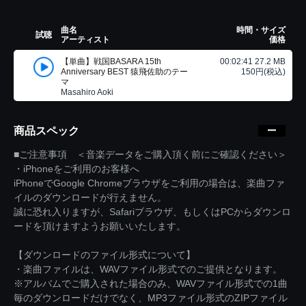
曲名
時間・サイズ
試聴
アーティスト
価格
【単曲】戦国BASARA 15th
00:02:41 27.2 MB
Anniversary BEST 猿飛佐助のテー
150円(税込)
マ
Masahiro Aoki
商品スペック
■ご注意事項 ＜音楽データをご購入頂く前にご確認ください＞
・iPhoneをご利用のお客様へ
iPhoneでGoogle Chromeブラウザをご利用の場合は、楽曲ファ
イルのダウンロードが行えません。
誠に恐れ入りますが、Safariブラウザ、もしくはPCからダウンロ
ードを頂けますようお願いいたします。
【ダウンロードのファイル形式について】
・楽曲ファイルは、WAVファイル形式でのご提供となります。
※アルバムでご購入された場合のみ、WAVファイル形式での1曲
毎のダウンロードだけでなく、MP3ファイル形式のZIPファイル