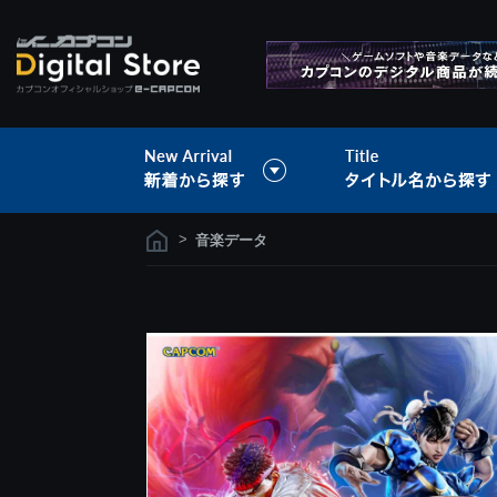
>
音楽データ