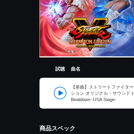
試聴
曲名
【単曲】ストリートファイター
ション オリジナル・サウンドトラック 
Beatdown -USA Stage-
商品スペック