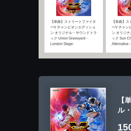
【単曲】ストリートファイタ
【単曲】ス
ーV チャンピオンエディショ
ーV チャ
ン オリジナル・サウンドトラ
ン オリジ
ック Union Graveyard -
ック Sun Ch
London Stage-
Alternative
【
ル・サ
15