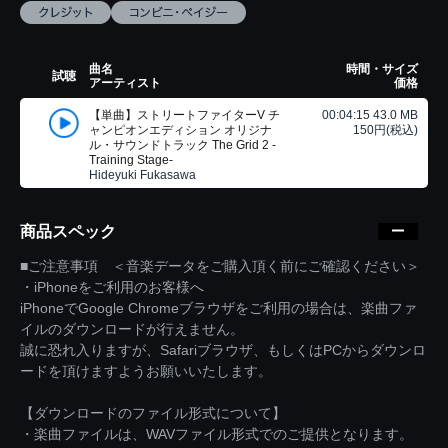
曲名
時間・サイズ
試聴
アーティスト
価格
【単曲】ストリートファイターV チ
00:04:15 43.0 MB
ャンピオンエディション オリジナ
150円(税込)
ル・サウンドトラック The Grid 2 -
Training Stage-
Hideyuki Fukasawa
商品スペック
■ご注意事項 ＜音楽データをご購入頂く前にご確認ください＞
・iPhoneをご利用のお客様へ
iPhoneでGoogle Chromeブラウザをご利用の場合は、楽曲ファ
イルのダウンロードが行えません。
誠に恐れ入りますが、Safariブラウザ、もしくはPCからダウンロ
ードを頂けますようお願いいたします。
【ダウンロードのファイル形式について】
・楽曲ファイルは、WAVファイル形式でのご提供となります。