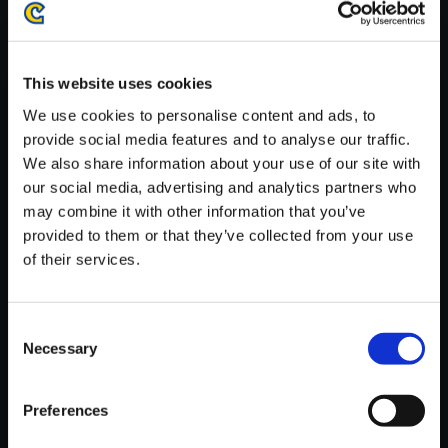
がかかる場合がございます。
※ご購入いただいたファイルのダウンロードの際には、通信環境
が安定しているWifi環境でお試しください。
This website uses cookies
We use cookies to personalise content and ads, to
provide social media features and to analyse our traffic.
We also share information about your use of our site with
our social media, advertising and analytics partners who
【単曲】バイオハザード RE：3
may combine it with other information that you’ve
スペシャル・サウンドトラック
provided to them or that they’ve collected from your use
Laboratory Nightmares
of their services.
150円
(税込)
7ポイント付与
Consent
Necessary
Selection
Preferences