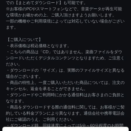
での【まとめてダウンロード】も可能です。
※お客様のPCやスマートフォンなどで、音楽データが再生可能
な環境かお確かめの上、ご購入頂けますようお願いします。
一部の機種やご利用環境によっては対応していない場合がござい
ます。
【ご購入について】
・表示価格は税込価格となります。
・こちらの商品は「CD」ではありません。楽曲ファイルをダウ
ンロードいただくデジタルコンテンツとなりますため、ご注意く
ださい。
・ダウンロードの「サイズ」は、実際のファイルサイズと異なる
場合がございます。
・商品の特性上、一度ご購入いただいた商品については、注文の
キャンセル、返金を承ることができません。
・ダウンロードやご利用時にかかる通信料はお客さまのご負担と
なります。
・商品をダウンロードする際の通信料に関しては、お客様がご契
約している料金プランにより異なります。通信会社や携帯電話会
社にご確認のうえ、ご利用ください。
・ダウンロード時、回線速度によっては5分～60分程度のお時間