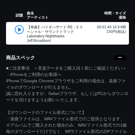
曲名
時間・サイズ
試聴
アーティスト
価格
【単曲】バイオハザード RE：3 ス
00:01:40 16.9 MB
ペシャル・サウンドトラック
150円(税込)
Laboratory Nightmares
Jeff Broadbent
商品スペック
■ご注意事項 ＜音楽データをご購入頂く前にご確認ください＞
・iPhoneをご利用のお客様へ
iPhoneでGoogle Chromeブラウザをご利用の場合は、楽曲ファ
イルのダウンロードが行えません。
誠に恐れ入りますが、Safariブラウザ、もしくはPCからダウンロ
ードを頂けますようお願いいたします。
【ダウンロードのファイル形式について】
・楽曲ファイルは、WAVファイル形式でのご提供となります。
※アルバムでご購入された場合のみ、WAVファイル形式での1曲
毎のダウンロードだけでなく、MP3ファイル形式のZIPファイル