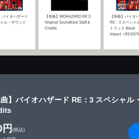
】バイオハザード
【単曲】BIOHAZARD RE:3
【単曲】バイオ
ペシャル・サウンド
Original Soundtrack Staff &
RE：3 スペシ
Credits
トラック Black
Impact（RESIS
曲】バイオハザード RE：3 スペシャル・サ
dits
0円
(税込)
ント付与