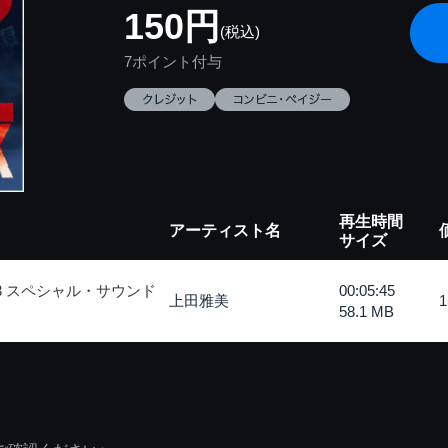
150円
(税込)
7ポイント付与
再生時間
アーティスト名
サイズ
3 スペシャル・サウンド
00:05:45
上田雅美
58.1 MB