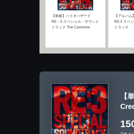
【単曲】バイオハザード
【アルバム
RE：3 スペシャル・サウンド
RE:3 ス
トラック The Carnivore
トラック
【単
Cre
15
7ポイ