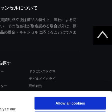
ャンセルについて
売買契約成立後は商品の特性上、当社による商
違い、その他当社が別途認める場合以外は、原
商品の返金・キャンセルに応じることはできま
ら探す
ター
ドラゴンズドグマ
デビルメイクライ
イター
逆転裁判
大神
Allow all cookies
alyse our