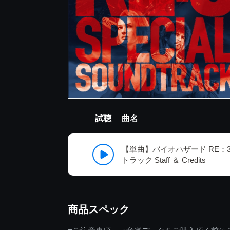
試聴
曲名
【単曲】バイオハザード RE：
トラック Staff ＆ Credits
商品スペック