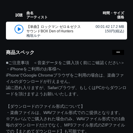
曲名
時間・サイズ
試聴
アーティスト
価格
【単曲】ロックマン ゼロ＆ゼクス
00:01:42 17.2 MB
サウンドBOX Den of Hunters
150円(税込)
梅垣ルナ
商品スペック
■ご注意事項 ＜音楽データをご購入頂く前にご確認ください＞
・iPhoneをご利用のお客様へ
iPhoneでGoogle Chromeブラウザをご利用の場合は、楽曲ファ
イルのダウンロードが行えません。
誠に恐れ入りますが、Safariブラウザ、もしくはPCからダウンロ
ードを頂けますようお願いいたします。
【ダウンロードのファイル形式について】
・楽曲ファイルは、WAVファイル形式でのご提供となります。
※アルバムでご購入された場合のみ、WAVファイル形式での1曲
毎のダウンロードだけでなく、MP3ファイル形式のZIPファイル
での【まとめてダウンロード】も可能です。