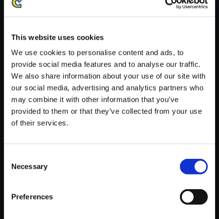
※ご購入いただいたファイルのダウンロードの際には、通信環境
が安定しているWifi環境でお試しください。
This website uses cookies
We use cookies to personalise content and ads, to
provide social media features and to analyse our traffic.
We also share information about your use of our site with
【単曲】ロックマン ゼロ＆ゼク
our social media, advertising and analytics partners who
ス サウンドBOX Den of Hunter
may combine it with other information that you’ve
s
provided to them or that they’ve collected from your use
of their services.
150円
(税込)
7ポイント付与
Consent
Necessary
Selection
Preferences