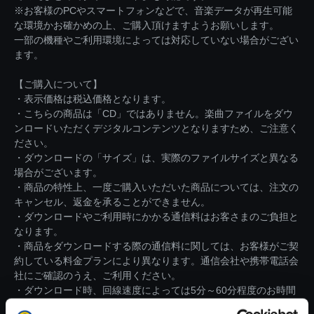
※お客様のPCやスマートフォンなどで、音楽データが再生可能
な環境かお確かめの上、ご購入頂けますようお願いします。
一部の機種やご利用環境によっては対応していない場合がござい
ます。
【ご購入について】
・表示価格は税込価格となります。
・こちらの商品は「CD」ではありません。楽曲ファイルをダウ
ンロードいただくデジタルコンテンツとなりますため、ご注意く
ださい。
・ダウンロードの「サイズ」は、実際のファイルサイズと異なる
場合がございます。
・商品の特性上、一度ご購入いただいた商品については、注文の
キャンセル、返金を承ることができません。
・ダウンロードやご利用時にかかる通信料はお客さまのご負担と
なります。
・商品をダウンロードする際の通信料に関しては、お客様がご契
約している料金プランにより異なります。通信会社や携帯電話会
社にご確認のうえ、ご利用ください。
・ダウンロード時、回線速度によっては5分～60分程度のお時間
がかかる場合がございます。