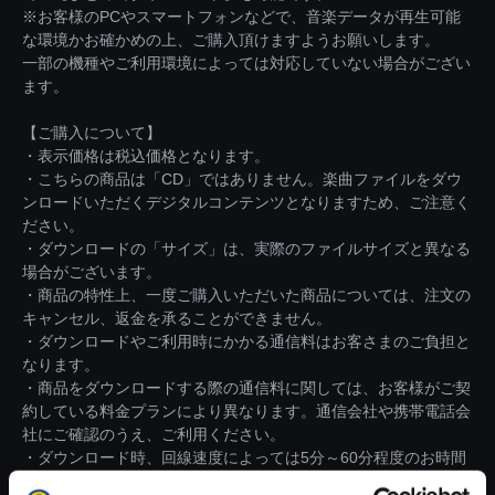
※お客様のPCやスマートフォンなどで、音楽データが再生可能
な環境かお確かめの上、ご購入頂けますようお願いします。
一部の機種やご利用環境によっては対応していない場合がござい
ます。
【ご購入について】
・表示価格は税込価格となります。
・こちらの商品は「CD」ではありません。楽曲ファイルをダウ
ンロードいただくデジタルコンテンツとなりますため、ご注意く
ださい。
・ダウンロードの「サイズ」は、実際のファイルサイズと異なる
場合がございます。
・商品の特性上、一度ご購入いただいた商品については、注文の
キャンセル、返金を承ることができません。
・ダウンロードやご利用時にかかる通信料はお客さまのご負担と
なります。
・商品をダウンロードする際の通信料に関しては、お客様がご契
約している料金プランにより異なります。通信会社や携帯電話会
社にご確認のうえ、ご利用ください。
・ダウンロード時、回線速度によっては5分～60分程度のお時間
がかかる場合がございます。