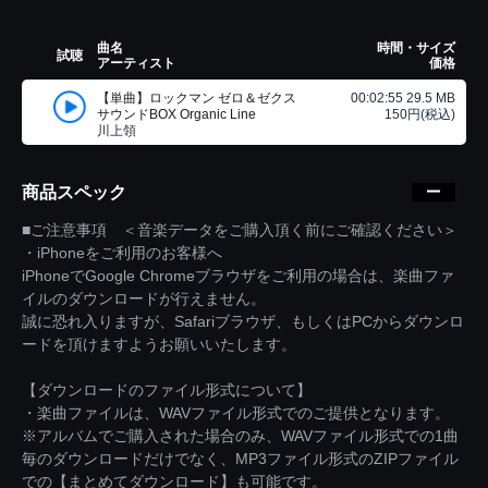
曲名
時間・サイズ
試聴
アーティスト
価格
【単曲】ロックマン ゼロ＆ゼクス
00:02:55 29.5 MB
サウンドBOX Organic Line
150円(税込)
川上領
商品スペック
■ご注意事項 ＜音楽データをご購入頂く前にご確認ください＞
・iPhoneをご利用のお客様へ
iPhoneでGoogle Chromeブラウザをご利用の場合は、楽曲ファ
イルのダウンロードが行えません。
誠に恐れ入りますが、Safariブラウザ、もしくはPCからダウンロ
ードを頂けますようお願いいたします。
【ダウンロードのファイル形式について】
・楽曲ファイルは、WAVファイル形式でのご提供となります。
※アルバムでご購入された場合のみ、WAVファイル形式での1曲
毎のダウンロードだけでなく、MP3ファイル形式のZIPファイル
での【まとめてダウンロード】も可能です。