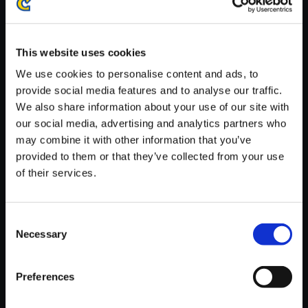
※ご購入いただいたファイルのダウンロードの際には、通信環境
が安定しているWifi環境でお試しください。
This website uses cookies
We use cookies to personalise content and ads, to
provide social media features and to analyse our traffic.
We also share information about your use of our site with
【単曲】ロックマン ゼロ＆ゼク
our social media, advertising and analytics partners who
ス サウンドBOX Organic Line
may combine it with other information that you’ve
provided to them or that they’ve collected from your use
150円
(税込)
of their services.
7ポイント付与
Consent
Necessary
Selection
Preferences