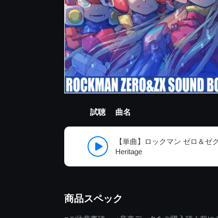
試聴
曲名
【単曲】ロックマン ゼロ＆ゼクス 
Heritage
商品スペック