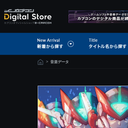
>
音楽データ