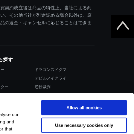
売買契約成立後は商品の特性上、当社による商
違い、その他当社が別途認める場合以外は、原
商品の返金・キャンセルに応じることはできま
ら探す
ター
ドラゴンズドグマ
デビルメイクライ
イター
逆転裁判
大神
Allow all cookies
alyse our
ing and
Use necessary cookies only
r that