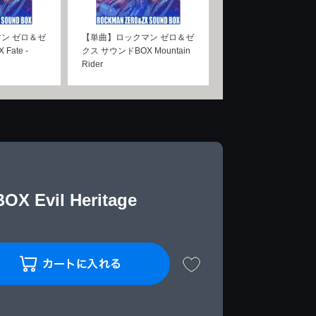
ン ゼロ＆ゼ
【単曲】ロックマン ゼロ＆ゼ
Fate -
クス サウンドBOX Mountain
Rider
il Heritage