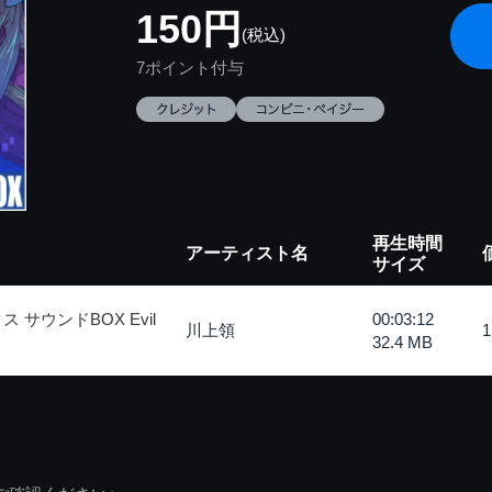
150円
(税込)
7ポイント付与
再生時間
アーティスト名
サイズ
サウンドBOX Evil
00:03:12
川上領
32.4 MB