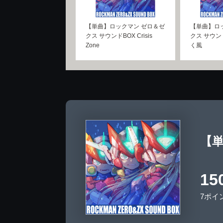
【単曲】ロックマン ゼロ＆ゼ
【単曲】ロ
クス サウンドBOX Crisis
クス サウン
Zone
く風
【単
15
7ポイ