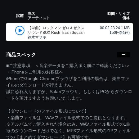
曲名
時間・サイズ
試聴
アーティスト
価格
【単曲】ロックマン ゼロ＆ゼクス
00:02:23 24.1 MB
サウンドBOX Rush Trash Squash
150円(税込)
鈴木マサキ
商品スペック
■ご注意事項 ＜音楽データをご購入頂く前にご確認ください＞
・iPhoneをご利用のお客様へ
iPhoneでGoogle Chromeブラウザをご利用の場合は、楽曲ファ
イルのダウンロードが行えません。
誠に恐れ入りますが、Safariブラウザ、もしくはPCからダウンロ
ードを頂けますようお願いいたします。
【ダウンロードのファイル形式について】
・楽曲ファイルは、WAVファイル形式でのご提供となります。
※アルバムでご購入された場合のみ、WAVファイル形式での1曲
毎のダウンロードだけでなく、MP3ファイル形式のZIPファイル
での【まとめてダウンロード】も可能です。