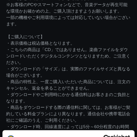
※お客様のPCやスマートフォンなどで、音楽データが再生可能
な環境かお確かめの上、ご購入頂けますようお願いします。
一部の機種やご利用環境によっては対応していない場合がござい
ます。
【ご購入について】
・表示価格は税込価格となります。
・こちらの商品は「CD」ではありません。楽曲ファイルをダウ
ンロードいただくデジタルコンテンツとなりますため、ご注意く
ださい。
・ダウンロードの「サイズ」は、実際のファイルサイズと異なる
場合がございます。
・商品の特性上、一度ご購入いただいた商品については、注文の
キャンセル、返金を承ることができません。
・ダウンロードやご利用時にかかる通信料はお客さまのご負担と
なります。
・商品をダウンロードする際の通信料に関しては、お客様がご契
約している料金プランにより異なります。通信会社や携帯電話会
社にご確認のうえ、ご利用ください。
・ダウンロード時、回線速度によっては5分～60分程度のお時間
がかかる場合がございます。