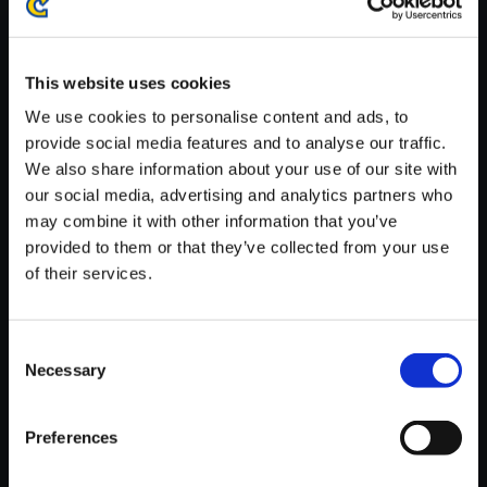
※ご購入いただいたファイルのダウンロードの際には、通信環境
が安定しているWifi環境でお試しください。
This website uses cookies
We use cookies to personalise content and ads, to
provide social media features and to analyse our traffic.
We also share information about your use of our site with
【単曲】ロックマン ゼロ＆ゼク
our social media, advertising and analytics partners who
ス サウンドBOX Rush Trash S
may combine it with other information that you’ve
quash
provided to them or that they’ve collected from your use
of their services.
150円
(税込)
7ポイント付与
Consent
Necessary
Selection
Preferences