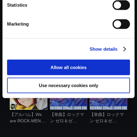
Statistics
おすすめ商品
Marketing
Show details
【単曲】ロックマ
【アルバム】We
【アルバム】ロッ
ン ゼクス ア...
are ROCK-MEN....
クマン ディ....
Allow all cookies
Use necessary cookies only
【アルバム】We
【単曲】ロックマ
【単曲】ロックマ
are ROCK-MEN....
ン ゼロ＆ゼ....
ン ゼロ＆ゼ....