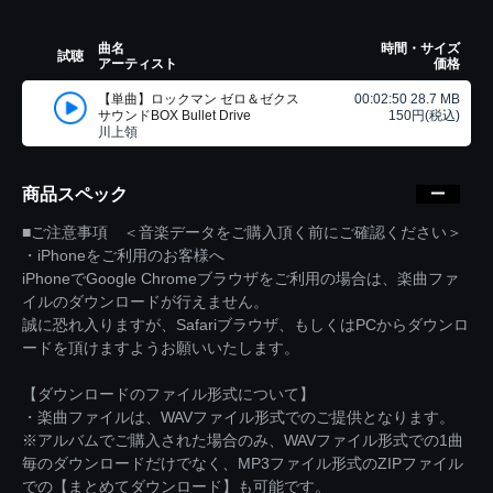
曲名
時間・サイズ
試聴
アーティスト
価格
【単曲】ロックマン ゼロ＆ゼクス
00:02:50 28.7 MB
サウンドBOX Bullet Drive
150円(税込)
川上領
商品スペック
■ご注意事項 ＜音楽データをご購入頂く前にご確認ください＞
・iPhoneをご利用のお客様へ
iPhoneでGoogle Chromeブラウザをご利用の場合は、楽曲ファ
イルのダウンロードが行えません。
誠に恐れ入りますが、Safariブラウザ、もしくはPCからダウンロ
ードを頂けますようお願いいたします。
【ダウンロードのファイル形式について】
・楽曲ファイルは、WAVファイル形式でのご提供となります。
※アルバムでご購入された場合のみ、WAVファイル形式での1曲
毎のダウンロードだけでなく、MP3ファイル形式のZIPファイル
での【まとめてダウンロード】も可能です。