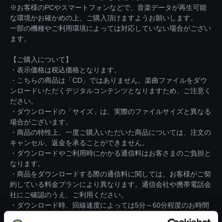
※お客様のPCやスマートフォンなどで、音楽データが再生可能
な環境かお確かめの上、ご購入頂けますようお願いします。
一部の機種やご利用環境によっては対応していない場合がござい
ます。
【ご購入について】
・表示価格は税込価格となります。
・こちらの商品は「CD」ではありません。楽曲ファイルをダウ
ンロードいただくデジタルコンテンツとなりますため、ご注意く
ださい。
・ダウンロードの「サイズ」は、実際のファイルサイズと異なる
場合がございます。
・商品の特性上、一度ご購入いただいた商品については、注文の
キャンセル、返金を承ることができません。
・ダウンロードやご利用時にかかる通信料はお客さまのご負担と
なります。
・商品をダウンロードする際の通信料に関しては、お客様がご契
約している料金プランにより異なります。通信会社や携帯電話会
社にご確認のうえ、ご利用ください。
・ダウンロード時、回線速度によっては5分～60分程度のお時間
がかかる場合がございます。