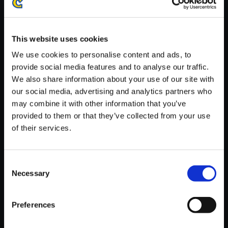
※ご購入いただいたファイルのダウンロードの際には、通信環境
が安定しているWifi環境でお試しください。
This website uses cookies
We use cookies to personalise content and ads, to
provide social media features and to analyse our traffic.
We also share information about your use of our site with
【単曲】ロックマン ゼロ＆ゼク
our social media, advertising and analytics partners who
ス サウンドBOX Bullet Drive
may combine it with other information that you’ve
provided to them or that they’ve collected from your use
150円
(税込)
of their services.
7ポイント付与
Consent
Necessary
Selection
Preferences