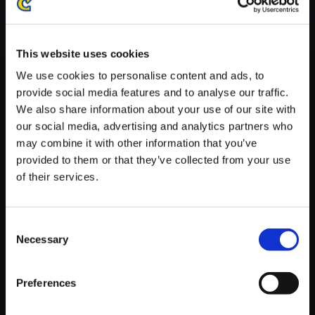
※ご購入いただいたファイルのダウンロードの際には、通信環境
が安定しているWifi環境でお試しください。
This website uses cookies
We use cookies to personalise content and ads, to
provide social media features and to analyse our traffic.
We also share information about your use of our site with
【単曲】ロックマン ゼロ＆ゼク
our social media, advertising and analytics partners who
ス サウンドBOX Twisted Vine
may combine it with other information that you’ve
provided to them or that they’ve collected from your use
150円
(税込)
of their services.
7ポイント付与
Consent
Necessary
Selection
Preferences