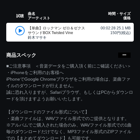
曲名
時間・サイズ
試聴
アーティスト
価格
【単曲】ロックマン ゼロ＆ゼクス
00:02:28 25.1 MB
サウンドBOX Twisted Vine
150円(税込)
鈴木マサキ
商品スペック
■ご注意事項 ＜音楽データをご購入頂く前にご確認ください＞
・iPhoneをご利用のお客様へ
iPhoneでGoogle Chromeブラウザをご利用の場合は、楽曲ファ
イルのダウンロードが行えません。
誠に恐れ入りますが、Safariブラウザ、もしくはPCからダウンロ
ードを頂けますようお願いいたします。
【ダウンロードのファイル形式について】
・楽曲ファイルは、WAVファイル形式でのご提供となります。
※アルバムでご購入された場合のみ、WAVファイル形式での1曲
毎のダウンロードだけでなく、MP3ファイル形式のZIPファイル
での【まとめてダウンロード】も可能です。