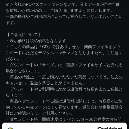
※お客様のPCやスマートフォンなどで、音楽データが再生可能
な環境かお確かめの上、ご購入頂けますようお願いします。
一部の機種やご利用環境によっては対応していない場合がござい
ます。
【ご購入について】
・表示価格は税込価格となります。
・こちらの商品は「CD」ではありません。楽曲ファイルをダウ
ンロードいただくデジタルコンテンツとなりますため、ご注意く
ださい。
・ダウンロードの「サイズ」は、実際のファイルサイズと異なる
場合がございます。
・商品の特性上、一度ご購入いただいた商品については、注文の
キャンセル、返金を承ることができません。
・ダウンロードやご利用時にかかる通信料はお客さまのご負担と
なります。
・商品をダウンロードする際の通信料に関しては、お客様がご契
約している料金プランにより異なります。通信会社や携帯電話会
社にご確認のうえ、ご利用ください。
・ダウンロード時、回線速度によっては5分～60分程度のお時間
がかかる場合がございます。