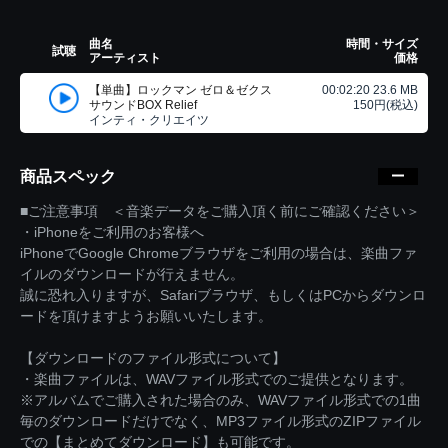
曲名
時間・サイズ
試聴
アーティスト
価格
【単曲】ロックマン ゼロ＆ゼクス
00:02:20 23.6 MB
サウンドBOX Relief
150円(税込)
インティ・クリエイツ
商品スペック
■ご注意事項 ＜音楽データをご購入頂く前にご確認ください＞
・iPhoneをご利用のお客様へ
iPhoneでGoogle Chromeブラウザをご利用の場合は、楽曲ファ
イルのダウンロードが行えません。
誠に恐れ入りますが、Safariブラウザ、もしくはPCからダウンロ
ードを頂けますようお願いいたします。
【ダウンロードのファイル形式について】
・楽曲ファイルは、WAVファイル形式でのご提供となります。
※アルバムでご購入された場合のみ、WAVファイル形式での1曲
毎のダウンロードだけでなく、MP3ファイル形式のZIPファイル
での【まとめてダウンロード】も可能です。