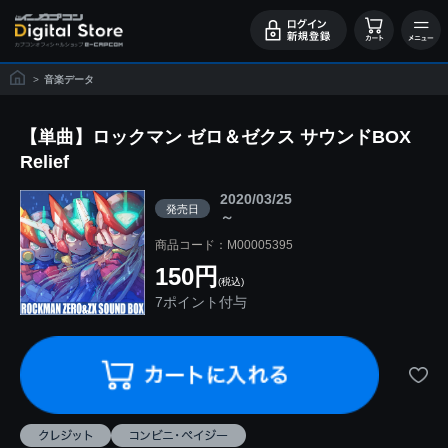
>
音楽データ
【単曲】ロックマン ゼロ＆ゼクス サウンドBOX
Relief
2020/03/25
発売日
～
商品コード：M00005395
150円
(税込)
7ポイント付与