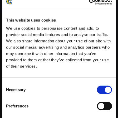
※ご購入いただいたファイルのダウンロードの際には、通信環境
が安定しているWifi環境でお試しください。
This website uses cookies
We use cookies to personalise content and ads, to
provide social media features and to analyse our traffic.
We also share information about your use of our site with
【単曲】ロックマン ゼロ＆ゼク
our social media, advertising and analytics partners who
ス サウンドBOX Relief
may combine it with other information that you’ve
provided to them or that they’ve collected from your use
150円
(税込)
of their services.
7ポイント付与
Consent
Necessary
Selection
Preferences