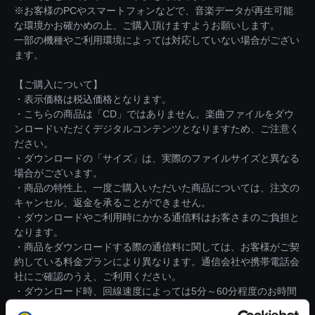
※お客様のPCやスマートフォンなどで、音楽データが再生可能
な環境かお確かめの上、ご購入頂けますようお願いします。
一部の機種やご利用環境によっては対応していない場合がござい
ます。
【ご購入について】
・表示価格は税込価格となります。
・こちらの商品は「CD」ではありません。楽曲ファイルをダウ
ンロードいただくデジタルコンテンツとなりますため、ご注意く
ださい。
・ダウンロードの「サイズ」は、実際のファイルサイズと異なる
場合がございます。
・商品の特性上、一度ご購入いただいた商品については、注文の
キャンセル、返金を承ることができません。
・ダウンロードやご利用時にかかる通信料はお客さまのご負担と
なります。
・商品をダウンロードする際の通信料に関しては、お客様がご契
約している料金プランにより異なります。通信会社や携帯電話会
社にご確認のうえ、ご利用ください。
・ダウンロード時、回線速度によっては5分～60分程度のお時間
がかかる場合がございます。