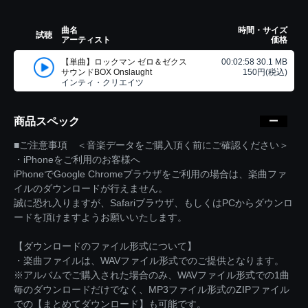
曲名
時間・サイズ
試聴
アーティスト
価格
【単曲】ロックマン ゼロ＆ゼクス
00:02:58 30.1 MB
サウンドBOX Onslaught
150円(税込)
インティ・クリエイツ
商品スペック
■ご注意事項 ＜音楽データをご購入頂く前にご確認ください＞
・iPhoneをご利用のお客様へ
iPhoneでGoogle Chromeブラウザをご利用の場合は、楽曲ファ
イルのダウンロードが行えません。
誠に恐れ入りますが、Safariブラウザ、もしくはPCからダウンロ
ードを頂けますようお願いいたします。
【ダウンロードのファイル形式について】
・楽曲ファイルは、WAVファイル形式でのご提供となります。
※アルバムでご購入された場合のみ、WAVファイル形式での1曲
毎のダウンロードだけでなく、MP3ファイル形式のZIPファイル
での【まとめてダウンロード】も可能です。