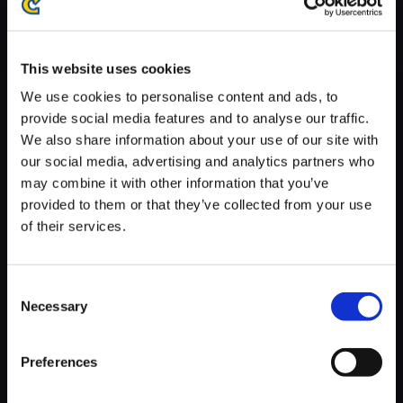
※ご購入いただいたファイルのダウンロードの際には、通信環境
が安定しているWifi環境でお試しください。
This website uses cookies
We use cookies to personalise content and ads, to
provide social media features and to analyse our traffic.
We also share information about your use of our site with
【単曲】ロックマン ゼロ＆ゼク
our social media, advertising and analytics partners who
ス サウンドBOX Onslaught
may combine it with other information that you’ve
provided to them or that they’ve collected from your use
150円
(税込)
of their services.
7ポイント付与
Consent
Necessary
Selection
Preferences