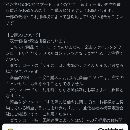
※お客様のPCやスマートフォンなどで、音楽データが再生可能
な環境かお確かめの上、ご購入頂けますようお願いします。
一部の機種やご利用環境によっては対応していない場合がござい
ます。
【ご購入について】
・表示価格は税込価格となります。
・こちらの商品は「CD」ではありません。楽曲ファイルをダウ
ンロードいただくデジタルコンテンツとなりますため、ご注意く
ださい。
・ダウンロードの「サイズ」は、実際のファイルサイズと異なる
場合がございます。
・商品の特性上、一度ご購入いただいた商品については、注文の
キャンセル、返金を承ることができません。
・ダウンロードやご利用時にかかる通信料はお客さまのご負担と
なります。
・商品をダウンロードする際の通信料に関しては、お客様がご契
約している料金プランにより異なります。通信会社や携帯電話会
社にご確認のうえ、ご利用ください。
・ダウンロード時、回線速度によっては5分～60分程度のお時間
がかかる場合がございます。