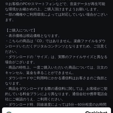
※お客様のPCやスマートフォンなどで、音楽データが再生可能
な環境かお確かめの上、ご購入頂けますようお願いします。
一部の機種やご利用環境によっては対応していない場合がござい
ます。
【ご購入について】
・表示価格は税込価格となります。
・こちらの商品は「CD」ではありません。楽曲ファイルをダウ
ンロードいただくデジタルコンテンツとなりますため、ご注意く
ださい。
・ダウンロードの「サイズ」は、実際のファイルサイズと異なる
場合がございます。
・商品の特性上、一度ご購入いただいた商品については、注文の
キャンセル、返金を承ることができません。
・ダウンロードやご利用時にかかる通信料はお客さまのご負担と
なります。
・商品をダウンロードする際の通信料に関しては、お客様がご契
約している料金プランにより異なります。通信会社や携帯電話会
社にご確認のうえ、ご利用ください。
・ダウンロード時、回線速度によっては5分～60分程度のお時間
がかかる場合がございます。