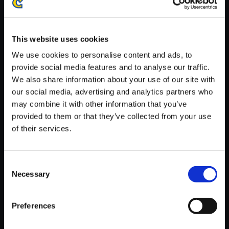
※ご購入いただいたファイルのダウンロードの際には、通信環境
が安定しているWifi環境でお試しください。
This website uses cookies
We use cookies to personalise content and ads, to
provide social media features and to analyse our traffic.
We also share information about your use of our site with
【単曲】ロックマン ゼロ＆ゼク
our social media, advertising and analytics partners who
ス サウンドBOX High-press En
may combine it with other information that you’ve
ergy
provided to them or that they’ve collected from your use
of their services.
150円
(税込)
7ポイント付与
Consent
Necessary
Selection
Preferences