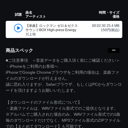
曲名
時間・サイズ
試聴
アーティスト
価格
【単曲】ロックマン ゼロ＆ゼクス
00:02:30 25.4 MB
サウンドBOX High-press Energy
150円(税込)
川上領
商品スペック
■ご注意事項 ＜音楽データをご購入頂く前にご確認ください＞
・iPhoneをご利用のお客様へ
iPhoneでGoogle Chromeブラウザをご利用の場合は、楽曲ファ
イルのダウンロードが行えません。
誠に恐れ入りますが、Safariブラウザ、もしくはPCからダウンロ
ードを頂けますようお願いいたします。
【ダウンロードのファイル形式について】
・楽曲ファイルは、WAVファイル形式でのご提供となります。
※アルバムでご購入された場合のみ、WAVファイル形式での1曲
毎のダウンロードだけでなく、MP3ファイル形式のZIPファイル
での【まとめてダウンロード】も可能です。