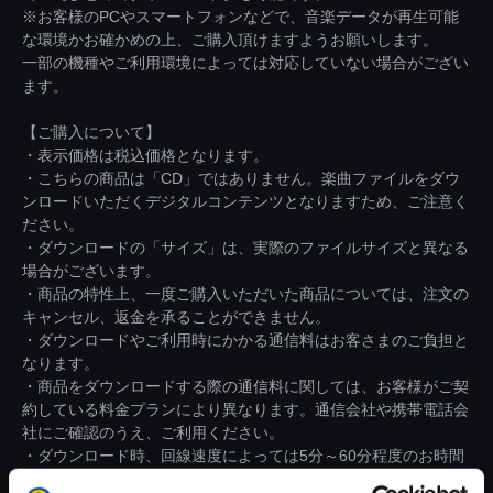
※お客様のPCやスマートフォンなどで、音楽データが再生可能
な環境かお確かめの上、ご購入頂けますようお願いします。
一部の機種やご利用環境によっては対応していない場合がござい
ます。
【ご購入について】
・表示価格は税込価格となります。
・こちらの商品は「CD」ではありません。楽曲ファイルをダウ
ンロードいただくデジタルコンテンツとなりますため、ご注意く
ださい。
・ダウンロードの「サイズ」は、実際のファイルサイズと異なる
場合がございます。
・商品の特性上、一度ご購入いただいた商品については、注文の
キャンセル、返金を承ることができません。
・ダウンロードやご利用時にかかる通信料はお客さまのご負担と
なります。
・商品をダウンロードする際の通信料に関しては、お客様がご契
約している料金プランにより異なります。通信会社や携帯電話会
社にご確認のうえ、ご利用ください。
・ダウンロード時、回線速度によっては5分～60分程度のお時間
がかかる場合がございます。