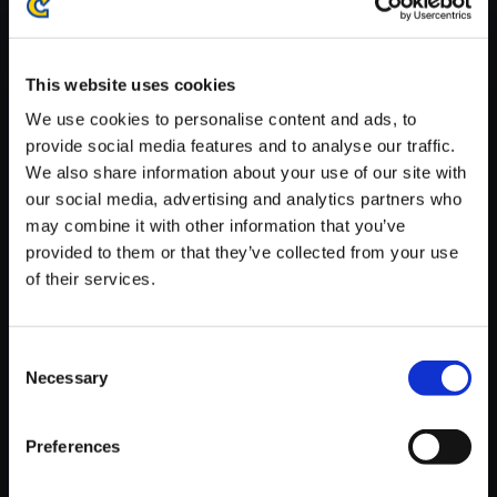
※ご購入いただいたファイルのダウンロードの際には、通信環境
が安定しているWifi環境でお試しください。
This website uses cookies
We use cookies to personalise content and ads, to
provide social media features and to analyse our traffic.
We also share information about your use of our site with
【単曲】ロックマン ゼロ＆ゼク
our social media, advertising and analytics partners who
ス サウンドBOX Industrialism
may combine it with other information that you’ve
provided to them or that they’ve collected from your use
150円
(税込)
of their services.
7ポイント付与
Consent
Necessary
Selection
Preferences