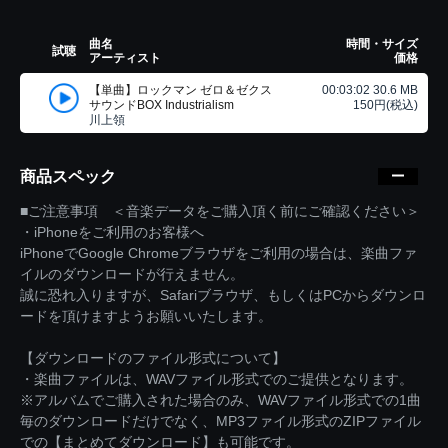
曲名
時間・サイズ
試聴
アーティスト
価格
【単曲】ロックマン ゼロ＆ゼクス
00:03:02 30.6 MB
サウンドBOX Industrialism
150円(税込)
川上領
商品スペック
■ご注意事項 ＜音楽データをご購入頂く前にご確認ください＞
・iPhoneをご利用のお客様へ
iPhoneでGoogle Chromeブラウザをご利用の場合は、楽曲ファ
イルのダウンロードが行えません。
誠に恐れ入りますが、Safariブラウザ、もしくはPCからダウンロ
ードを頂けますようお願いいたします。
【ダウンロードのファイル形式について】
・楽曲ファイルは、WAVファイル形式でのご提供となります。
※アルバムでご購入された場合のみ、WAVファイル形式での1曲
毎のダウンロードだけでなく、MP3ファイル形式のZIPファイル
での【まとめてダウンロード】も可能です。