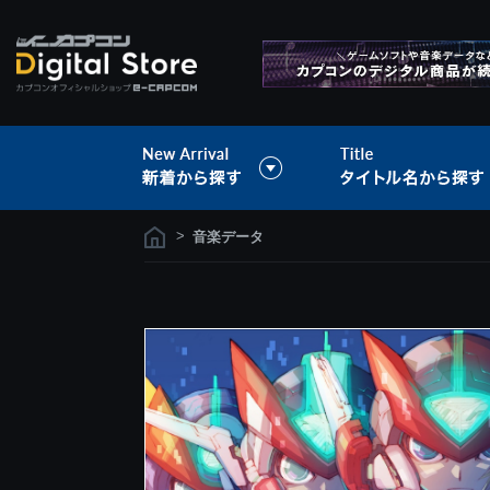
>
音楽データ