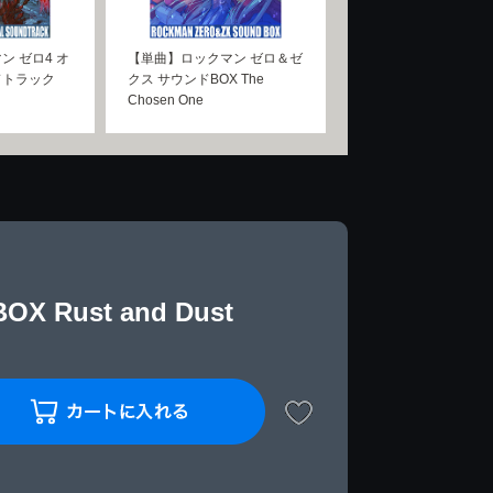
ン ゼロ4 オ
【単曲】ロックマン ゼロ＆ゼ
ドトラック
クス サウンドBOX The
Chosen One
ust and Dust