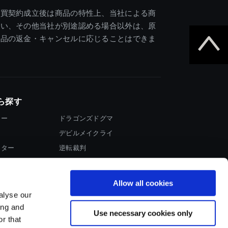
売買契約成立後は商品の特性上、当社による商
違い、その他当社が別途認める場合以外は、原
商品の返金・キャンセルに応じることはできま
ら探す
ター
ドラゴンズドグマ
デビルメイクライ
イター
逆転裁判
大神
Allow all cookies
alyse our
ing and
Use necessary cookies only
r that