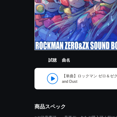
試聴
曲名
【単曲】ロックマン ゼロ＆ゼクス
and Dust
商品スペック