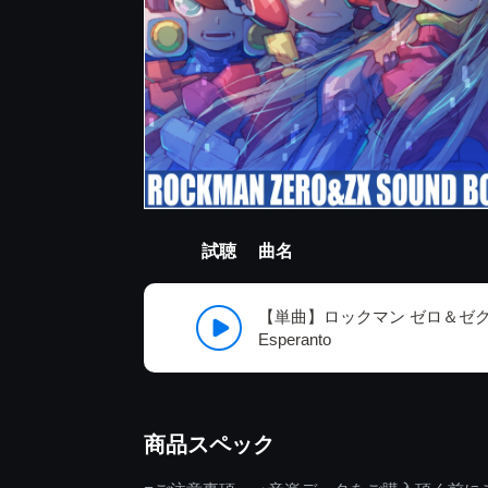
試聴
曲名
【単曲】ロックマン ゼロ＆ゼク
Esperanto
商品スペック