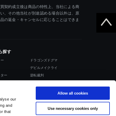
売買契約成立後は商品の特性上、当社による商
違い、その他当社が別途認める場合以外は、原
商品の返金・キャンセルに応じることはできま
ら探す
ター
ドラゴンズドグマ
デビルメイクライ
イター
逆転裁判
大神
Allow all cookies
alyse our
ing and
Use necessary cookies only
r that