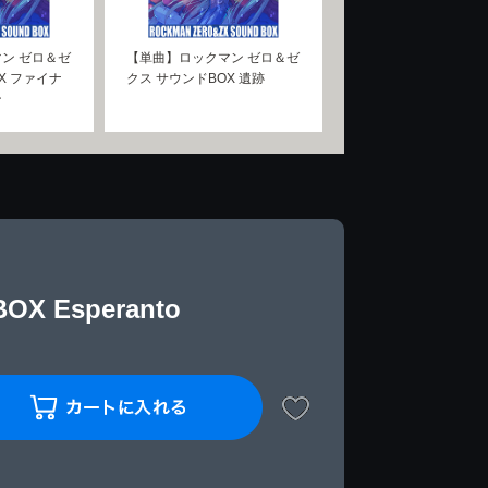
ン ゼロ＆ゼ
【単曲】ロックマン ゼロ＆ゼ
X ファイナ
クス サウンドBOX 遺跡
ン
Esperanto