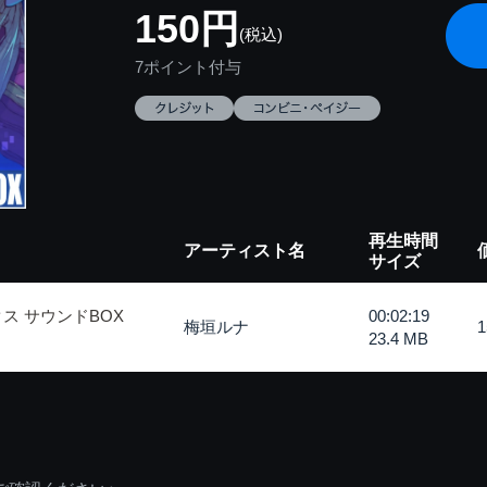
150円
(税込)
7ポイント付与
再生時間
アーティスト名
サイズ
ス サウンドBOX
00:02:19
梅垣ルナ
23.4 MB