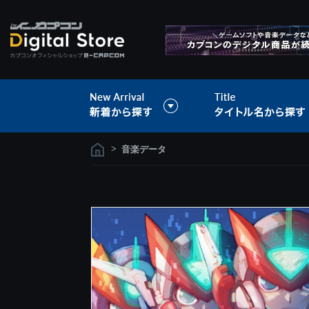
>
音楽データ