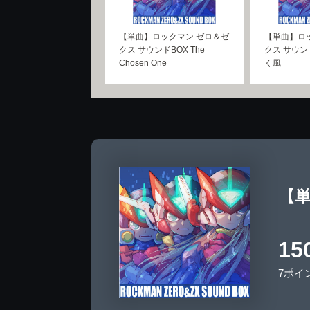
【単曲】ロックマン ゼロ＆ゼ
【単曲】ロ
クス サウンドBOX The
クス サウン
Chosen One
く風
【単
15
7ポイ