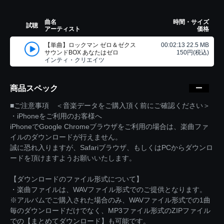
曲名
時間・サイズ
試聴
アーティスト
価格
【単曲】ロックマン ゼロ＆ゼクス
00:02:13 22.5 MB
サウンドBOX あなたはゼロ
150円(税込)
インティ・クリエイツ
商品スペック
■ご注意事項 ＜音楽データをご購入頂く前にご確認ください＞
・iPhoneをご利用のお客様へ
iPhoneでGoogle Chromeブラウザをご利用の場合は、楽曲ファ
イルのダウンロードが行えません。
誠に恐れ入りますが、Safariブラウザ、もしくはPCからダウンロ
ードを頂けますようお願いいたします。
【ダウンロードのファイル形式について】
・楽曲ファイルは、WAVファイル形式でのご提供となります。
※アルバムでご購入された場合のみ、WAVファイル形式での1曲
毎のダウンロードだけでなく、MP3ファイル形式のZIPファイル
での【まとめてダウンロード】も可能です。