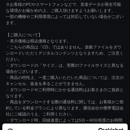
※お客様のPCやスマートフォンなどで、音楽データが再生可能
な環境かお確かめの上、ご購入頂けますようお願いします。
一部の機種やご利用環境によっては対応していない場合がござい
ます。
【ご購入について】
・表示価格は税込価格となります。
・こちらの商品は「CD」ではありません。楽曲ファイルをダウ
ンロードいただくデジタルコンテンツとなりますため、ご注意く
ださい。
・ダウンロードの「サイズ」は、実際のファイルサイズと異なる
場合がございます。
・商品の特性上、一度ご購入いただいた商品については、注文の
キャンセル、返金を承ることができません。
・ダウンロードやご利用時にかかる通信料はお客さまのご負担と
なります。
・商品をダウンロードする際の通信料に関しては、お客様がご契
約している料金プランにより異なります。通信会社や携帯電話会
社にご確認のうえ、ご利用ください。
・ダウンロード時、回線速度によっては5分～60分程度のお時間
がかかる場合がございます。